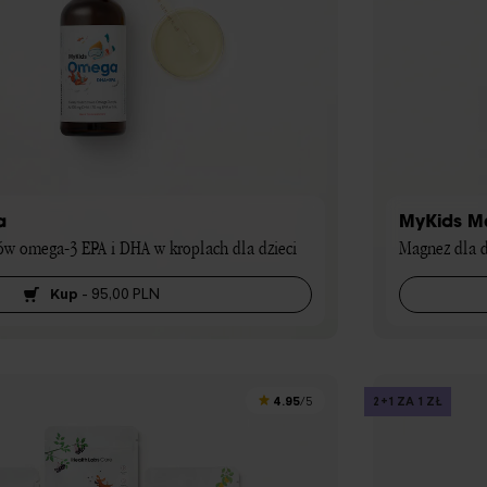
a
MyKids M
ów omega-3 EPA i DHA w kroplach dla dzieci
Magnez dla d
Kup
-
95,00 PLN
4.95
2+1 ZA 1 ZŁ
/5