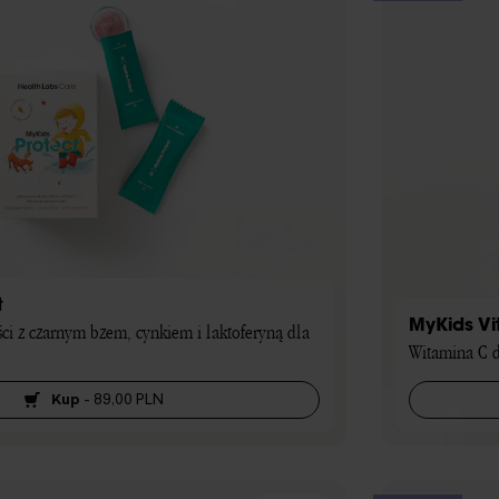
t
MyKids Vi
ci z czarnym bzem, cynkiem i laktoferyną dla 
Witamina C d
Kup
-
89,00 PLN