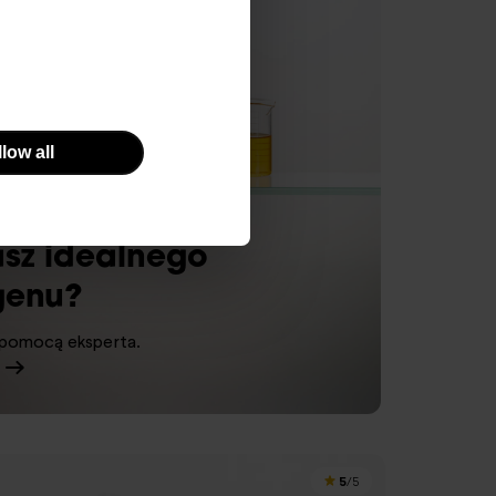
low all
asz idealnego
genu?
 pomocą eksperta.
5
/5