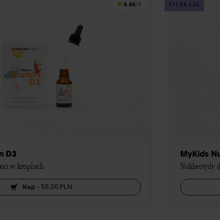
4.95
2+1 ZA 1 ZŁ
/5
n D3
MyKids N
eci w kroplach
Nukleotydy d
Kup
-
55,00 PLN