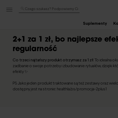
Czego szukasz? Podpowiemy Ci
Suplementy
Ko
2+1 za 1 zł, bo najlepsze ef
regularność
Co trzeci najtańszy produkt otrzymasz za 1 zł
! To idealna 
zadbanie o swoje potrzeby i zbudowanie rytuałów, dzięki 
efekty ✨
PS Jako jeden produkt traktowane są też zestawy oraz wielo
dostępny jest na stronie: healthla.bs/promocja-2plus1