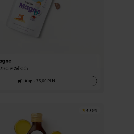
agne
zieci w żelkach
Kup
-
75,00 PLN
4.75
/5