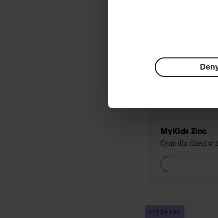
Den
MyKids Zinc
Cynk dla dzieci w 
2+1 ZA 1 ZŁ