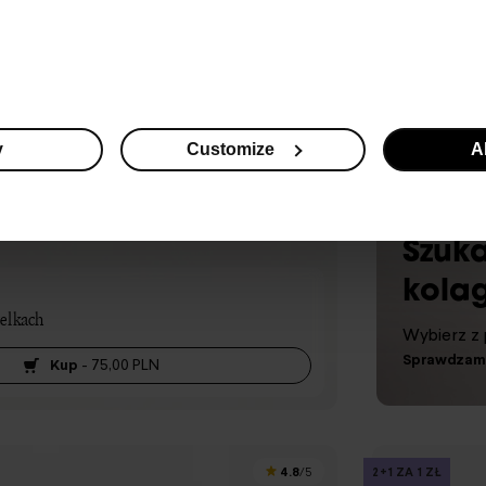
y
Customize
Al
Szuk
kola
żelkach
Wybierz z
Sprawdzam
Kup
-
75,00 PLN
4.8
2+1 ZA 1 ZŁ
/5