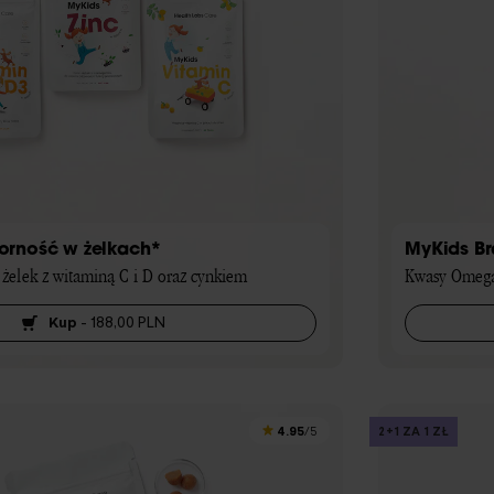
orność w żelkach*
MyKids Br
żelek z witaminą C i D oraz cynkiem
Kwasy Omega 
Kup
-
188,00 PLN
4.95
2+1 ZA 1 ZŁ
/5