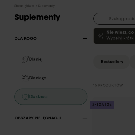
Strona główna
/
Suplementy
Suplementy
Nie wiesz, c
Wypełnij krótk
DLA KOGO
Dla niej
Bestsellery
Dla niego
15 PRODUKTÓW
Dla dzieci
2+1 ZA 1 ZŁ
OBSZARY PIELĘGNACJI