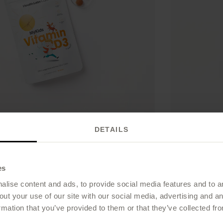
n D3 w żelkach
MyKids Pr
DETAILS
eci w formie wegańskich żelek
Probiotyk dla
Kup
-
69,00 PLN
es
lise content and ads, to provide social media features and to an
out your use of our site with our social media, advertising and 
4.8
/5
rmation that you’ve provided to them or that they’ve collected fro