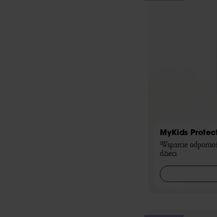
MyKids Protec
¹Wsparcie odpornoś
dzieci