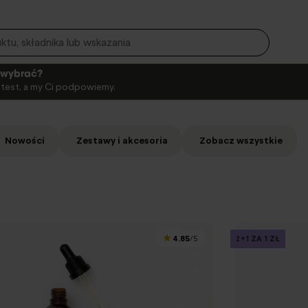
o wybrać?
i test, a my Ci podpowiemy.
Nowości
Zestawy i akcesoria
Zobacz wszystkie
4.85
2+1 ZA 1 ZŁ
/5