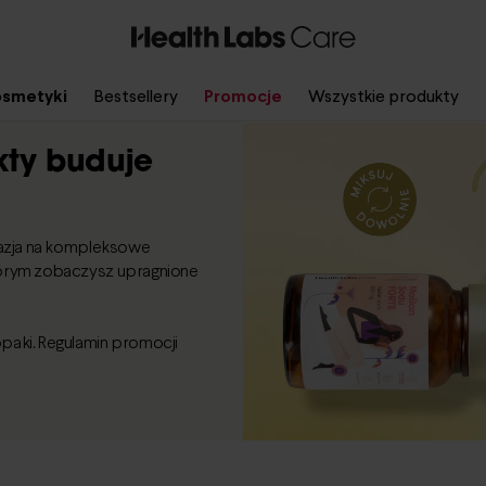
smetyki
Bestsellery
Promocje
Wszystkie produkty
ekty buduje
okazja na kompleksowe
którym zobaczysz upragnione
paki. Regulamin promocji