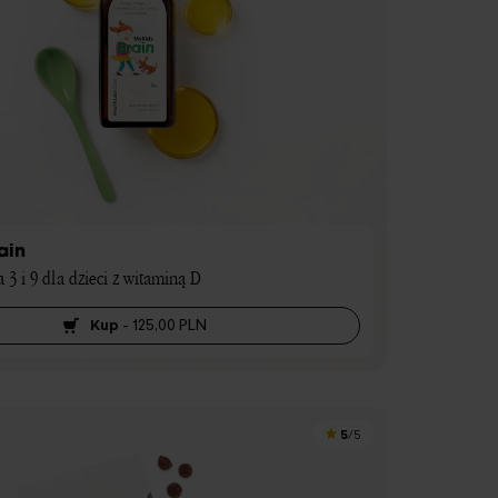
ain
3 i 9 dla dzieci z witaminą D
Kup
-
125,00 PLN
5
/5