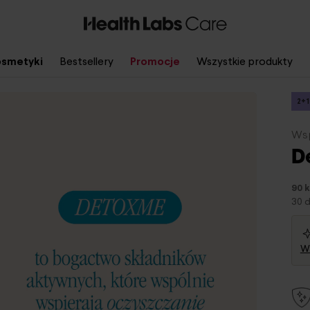
smetyki
Bestsellery
Promocje
Wszystkie produkty
2+1
Wsp
D
90 k
30 d
Wy