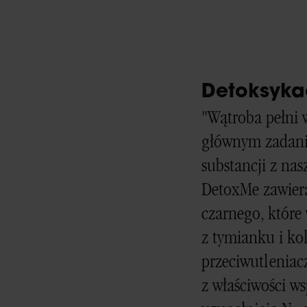
Detoksyka
"Wątroba pełni w
głównym zadanie
substancji z na
DetoxMe zawiera
czarnego, które 
z tymianku i ko
przeciwutleniacz
z właściwości ws