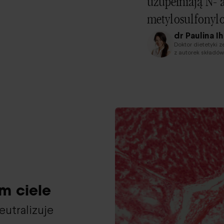
uzupełniają N- 
metylosulfonylo
dr Paulina I
Doktor dietetyki z
z autorek składów
m ciele
eutralizuje