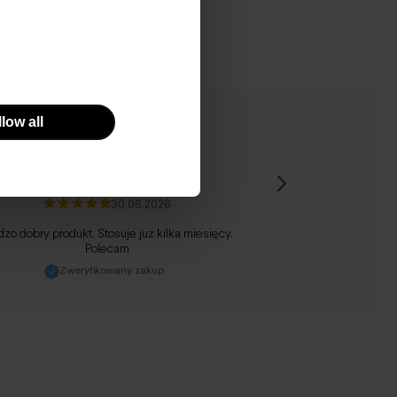
low all
Magdalena
, 45 lat
30.06.2026
dzo dobry produkt. Stosuje już kilka miesięcy.
Polecam
Zweryfikowany zakup