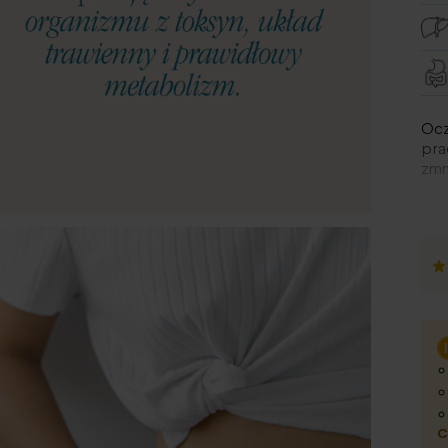
Ocz
pra
zmn
np.
na 
C