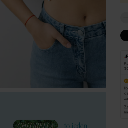
Ku
30
Il
da
za
Za
na