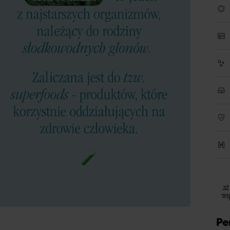
aż
ws
Pe