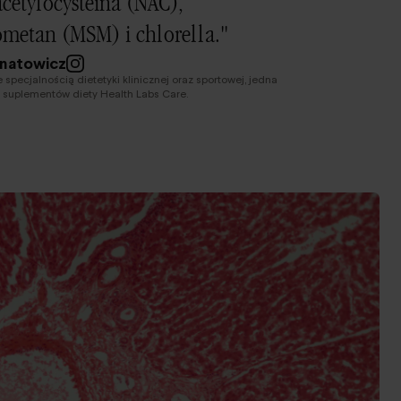
acetylocysteina (NAC),
metan (MSM) i chlorella."
hnatowicz
e specjalnością dietetyki klinicznej oraz sportowej, jedna
 suplementów diety Health Labs Care.