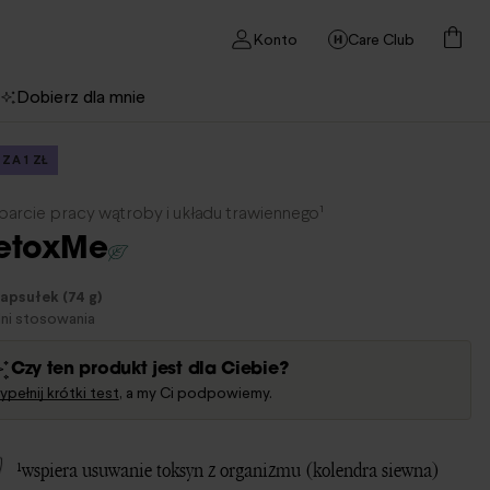
Konto
Care Club
Dobierz dla mnie
 ZA 1 ZŁ
arcie pracy wątroby i układu trawiennego¹
etoxMe
apsułek (74 g)
ni stosowania
Czy ten produkt jest dla Ciebie?
pełnij krótki test
, a my Ci podpowiemy.
¹wspiera usuwanie toksyn z organizmu (kolendra siewna)