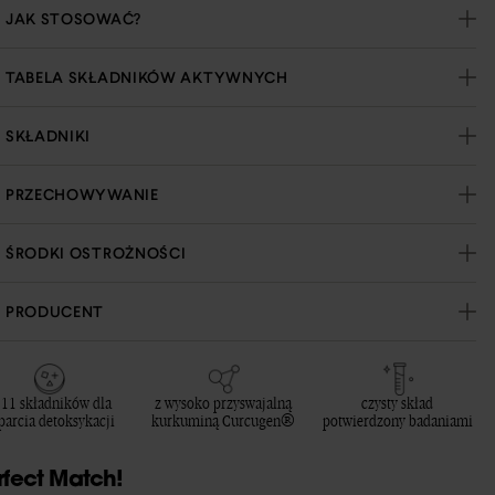
JAK STOSOWAĆ?
TABELA SKŁADNIKÓW AKTYWNYCH
SKŁADNIKI
PRZECHOWYWANIE
ŚRODKI OSTROŻNOŚCI
PRODUCENT
 11 składników dla
z wysoko przyswajalną
czysty skład
parcia detoksykacji
kurkuminą Curcugen®
potwierdzony badaniami
rfect Match!