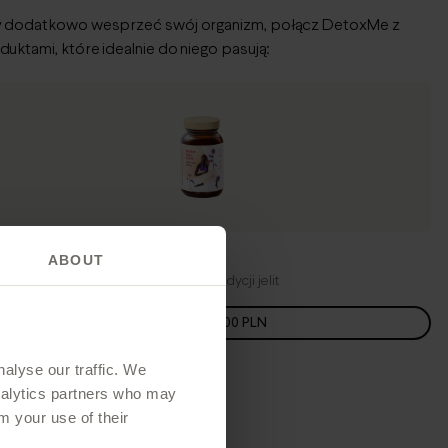
 dodatkowo wesprzeć swój organizm, połącz
DetoxMe
z
duktami, które idealnie do niego pasują:
lan Sodu FORTE (60 kapsułek)
ABOUT
tne wsparcie układu trawiennego i kondycji jelit
Kup
-
109,00 PLN
alyse our traffic. We
analytics partners who may
m your use of their