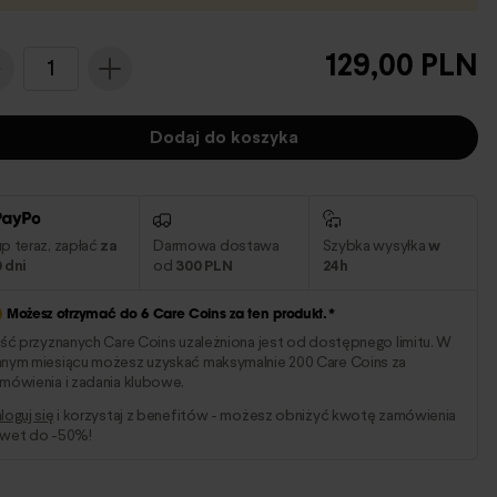
129,00 PLN
1
Dodaj do koszyka
p teraz, zapłać
za
Darmowa dostawa
Szybka wysyłka
w
 dni
od
300 PLN
24h
Możesz otrzymać do
6
Care Coins za ten produkt.*
ość przyznanych Care Coins uzależniona jest od dostępnego limitu. W
nym miesiącu możesz uzyskać maksymalnie 200 Care Coins za
mówienia i zadania klubowe.
loguj się
i korzystaj z benefitów - możesz obniżyć kwotę zamówienia
wet do -50%!