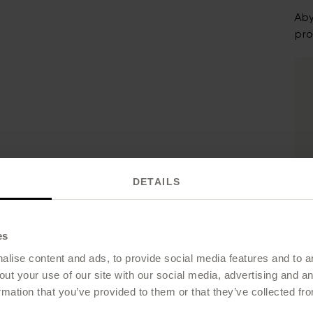
Aby
pro
Maś
DETAILS
Świe
es
lise content and ads, to provide social media features and to an
out your use of our site with our social media, advertising and 
rmation that you’ve provided to them or that they’ve collected fro