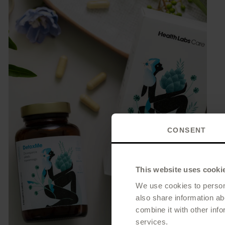
CONSENT
This website uses cooki
We use cookies to persona
also share information ab
combine it with other info
services.