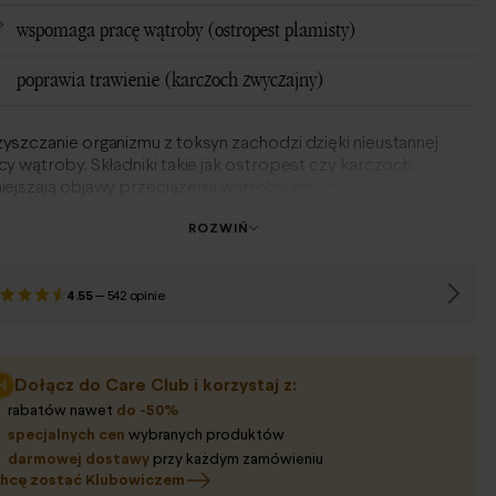
wspomaga pracę wątroby (ostropest plamisty)
poprawia trawienie (karczoch zwyczajny)
yszczanie organizmu z toksyn zachodzi dzięki nieustannej
cy wątroby. Składniki takie jak ostropest czy karczoch
iejszają objawy przeciążenia wątroby po okresie obciążenia
 niezdrową dietą, wspomagają jej pracę i przywracają organizm
ROZWIŃ
właściwe tory.
4.55
—
542 opinie
Dołącz do Care Club i korzystaj z:
rabatów nawet
do -50%
specjalnych cen
wybranych produktów
darmowej dostawy
przy każdym zamówieniu
hcę zostać Klubowiczem