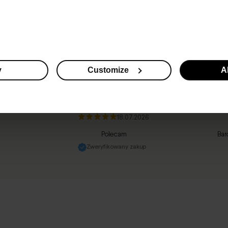
y
Customize
Al
4.55
—
542 opinie
Kinga
, 43 lata
18.07.2026
Polecam
Bar
Zweryfikowany zakup