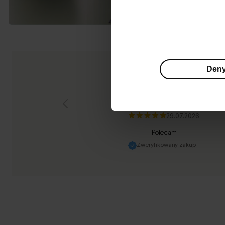
Den
Strona opinii 1 z 17
Malgorzata
, 34 lata
29.07.2026
Polecam
Zweryfikowany zakup