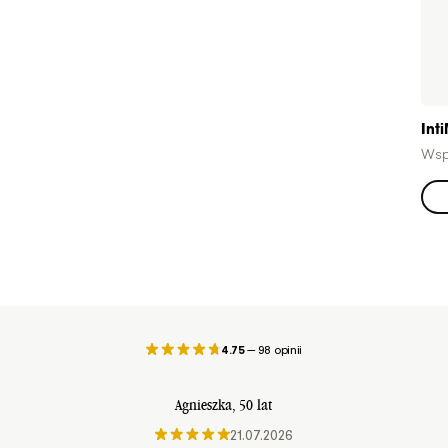
Int
Wspa
4.75
—
98 opinii
Agnieszka
, 50 lat
21.07.2026