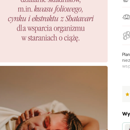
Pla
nie
wsp
i jod
Wy