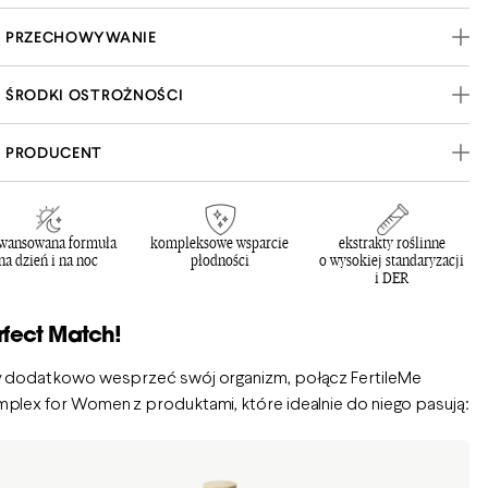
PRZECHOWYWANIE
ŚRODKI OSTROŻNOŚCI
PRODUCENT
wansowana formuła
kompleksowe wsparcie
ekstrakty roślinne
na dzień i na noc
płodności
o wysokiej standaryzacji
i DER
rfect Match!
 dodatkowo wesprzeć swój organizm, połącz
FertileMe
plex for Women
z produktami, które idealnie do niego pasują: