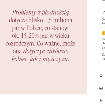
Ku
30
Il
da
za
Za
na