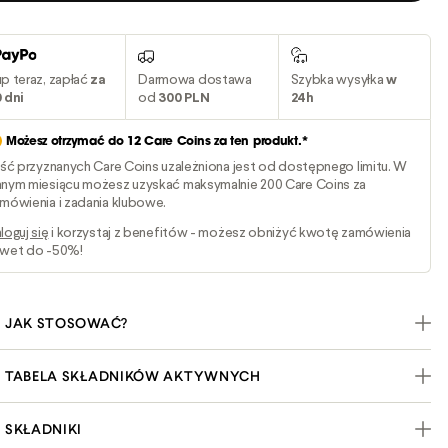
p teraz, zapłać
za
Darmowa dostawa
Szybka wysyłka
w
 dni
od
300 PLN
24h
Możesz otrzymać do
12
Care Coins za ten produkt.*
ość przyznanych Care Coins uzależniona jest od dostępnego limitu. W
nym miesiącu możesz uzyskać maksymalnie 200 Care Coins za
mówienia i zadania klubowe.
loguj się
i korzystaj z benefitów - możesz obniżyć kwotę zamówienia
wet do -50%!
JAK STOSOWAĆ?
TABELA SKŁADNIKÓW AKTYWNYCH
SKŁADNIKI