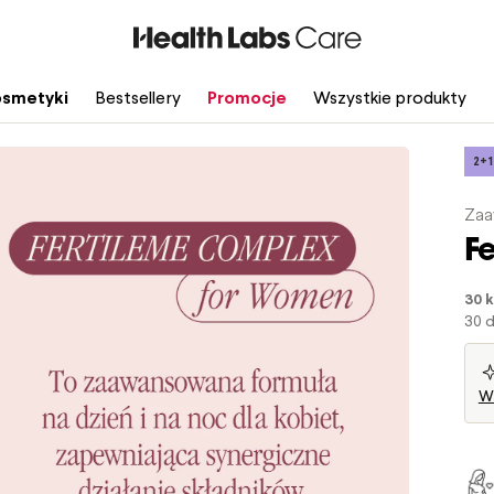
smetyki
Bestsellery
Promocje
Wszystkie produkty
2+1
Zaa
F
30 k
30 d
Wy