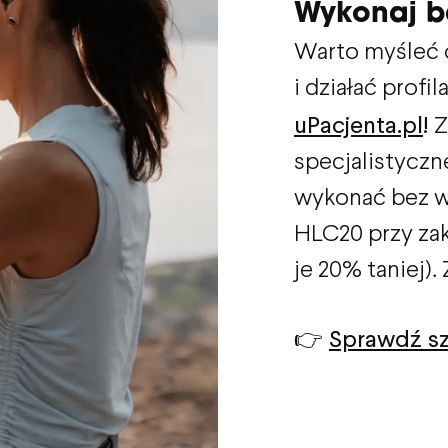
Wykonaj b
Warto myśleć 
i działać prof
uPacjenta.pl
!
Z
specjalistyczn
wykonać bez w
HLC20 przy zak
je 20% taniej).
👉
Sprawdź s