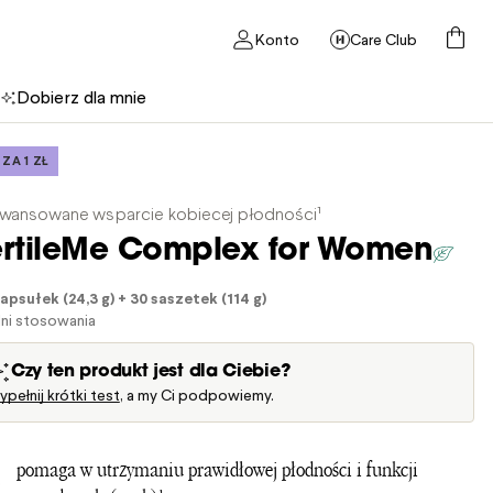
Konto
Care Club
Dobierz dla mnie
 ZA 1 ZŁ
wansowane wsparcie kobiecej płodności¹
ertileMe Complex for Women
apsułek (24,3 g) + 30 saszetek (114 g)
ni stosowania
Czy ten produkt jest dla Ciebie?
pełnij krótki test
, a my Ci podpowiemy.
pomaga w utrzymaniu prawidłowej płodności i funkcji