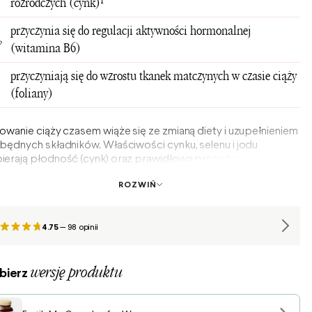
rozrodczych (cynk)¹
przyczynia się do regulacji aktywności hormonalnej
(witamina B6)
przyczyniają się do wzrostu tkanek matczynych w czasie ciąży
(foliany)
nowanie ciąży czasem wiąże się ze zmianą diety i uzupełnieniem
zbędnych składników. Właściwości cynku, selenu i jodu
ierają płodność (cynk) oraz prawidłową pracę tarczycy (selen
).
ROZWIŃ
4.75
—
98 opinii
wersję produktu
bierz