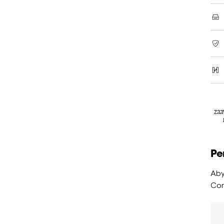
zaa
Pe
Aby
Com