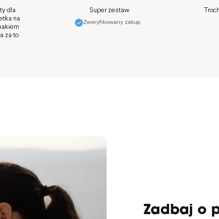
ty dla
Super zestaw
Troch
etka na
Zweryfikowany zakup
smakiem
a za to
Zadbaj o p