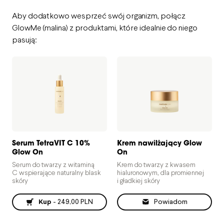
Aby dodatkowo wesprzeć swój organizm, połącz
GlowMe (malina)
z produktami, które idealnie do niego
pasują:
Serum TetraVIT C 10%
Krem nawilżający Glow
Glow On
On
Serum do twarzy z witaminą
Krem do twarzy z kwasem
C wspierające naturalny blask
hialuronowym, dla promiennej
skóry
i gładkiej skóry
Kup
-
249,00 PLN
Powiadom