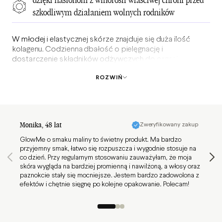
dzięki nasionom z winorośli właściwej chroni przed
szkodliwym działaniem wolnych rodników
W młodej i elastycznej skórze znajduje się duża ilość
kolagenu. Codzienna dbałość o pielęgnację i
dostarczenie składników odżywczych do organizmu
wspierają zdrowy wygląd.
ROZWIŃ
➡️ Regularne stosowanie GlowMe wspiera zdrowy wygląd
skóry¹, dlatego dla najlepszych rezultatów
rekomendujemy min. 3-miesięczną suplementację*.
Strona opinii 1 z 50
Monika
, 48 lat
Zweryfikowany zakup
Magda
GlowMe o smaku maliny to świetny produkt. Ma bardzo
Przepy
przyjemny smak, łatwo się rozpuszcza i wygodnie stosuje na
co dzień. Przy regularnym stosowaniu zauważyłam, że moja
skóra wygląda na bardziej promienną i nawilżoną, a włosy oraz
paznokcie stały się mocniejsze. Jestem bardzo zadowolona z
efektów i chętnie sięgnę po kolejne opakowanie. Polecam!