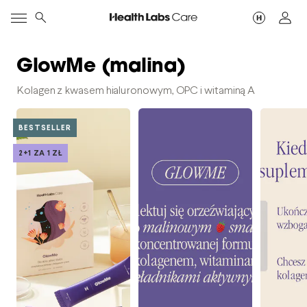
GlowMe (malina)
Kolagen z kwasem hialuronowym, OPC i witaminą A
BESTSELLER
2+1 ZA 1 ZŁ