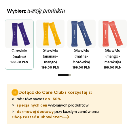
wersję produktu
Wybierz
GlowMe
GlowMe
GlowMe
GlowMe
(ananas-
(malina-
(mango-
(malina)
mango)
borówka)
marakuja)
199,00 PLN
199,00 PLN
199,00 PLN
199,00 PLN
Strona wariantów 1 z 2
Dołącz do Care Club i korzystaj z:
rabatów nawet
do -50%
specjalnych cen
wybranych produktów
darmowej dostawy
przy każdym zamówieniu
Chcę zostać Klubowiczem