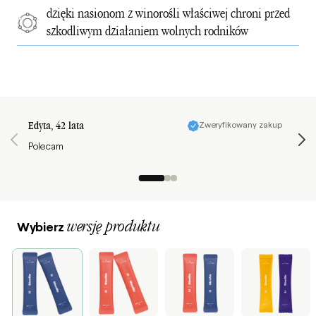
dzięki nasionom z winorośli właściwej chroni przed
szkodliwym działaniem wolnych rodników
Strona opinii 1 z 25
Edyta
, 42 lata
Zweryfikowany zakup
Agnies
Polecam
Jest ś
wersję produktu
Wybierz