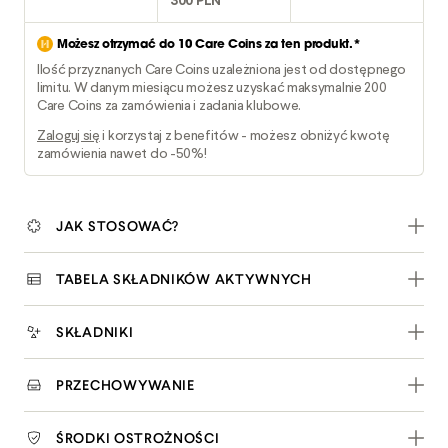
300 PLN
Możesz otrzymać do
10
Care Coins za ten produkt.*
Ilość przyznanych Care Coins uzależniona jest od dostępnego
limitu. W danym miesiącu możesz uzyskać maksymalnie 200
Care Coins za zamówienia i zadania klubowe.
Zaloguj się
i korzystaj z benefitów - możesz obniżyć kwotę
zamówienia nawet do -50%!
JAK STOSOWAĆ?
TABELA SKŁADNIKÓW AKTYWNYCH
SKŁADNIKI
PRZECHOWYWANIE
ŚRODKI OSTROŻNOŚCI