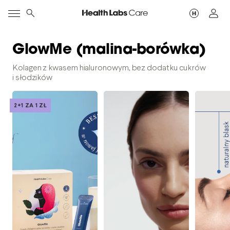
GlowMe (malina-borówka)
Kolagen z kwasem hialuronowym, bez dodatku cukrów
i słodzików
2+1 ZA 1 ZŁ