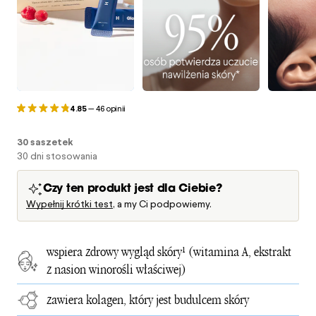
4.85
—
46 opinii
30 saszetek
30 dni stosowania
Czy ten produkt jest dla Ciebie?
Wypełnij krótki test
, a my Ci podpowiemy.
wspiera zdrowy wygląd skóry¹ (witamina A, ekstrakt
z nasion winorośli właściwej)
zawiera kolagen, który jest budulcem skóry