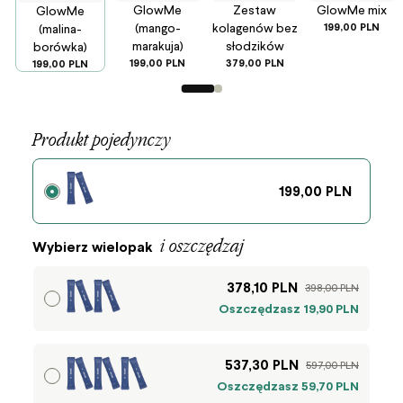
GlowMe
Zestaw
GlowMe mix
GlowMe
(mango-
kolagenów bez
199,00 PLN
(malina-
marakuja)
słodzików
borówka)
199,00 PLN
379,00 PLN
199,00 PLN
Strona wariantów 1 z 2
Produkt pojedynczy
199,00 PLN
i oszczędzaj
Wybierz wielopak
378,10 PLN
398,00 PLN
Oszczędzasz 19,90 PLN
537,30 PLN
597,00 PLN
Oszczędzasz 59,70 PLN