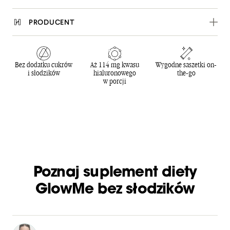
PRODUCENT
Bez dodatku cukrów
Aż 114 mg kwasu
Wygodne saszetki on-
i słodzików
hialuronowego
the-go
w porcji
Poznaj suplement diety
GlowMe bez słodzików