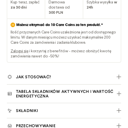
Kup teraz, zapłać
Darmowa
Szybka wysyłka
w
za 30 dni
dostawa od
24h
300 PLN
Możesz otrzymać do
10
Care Coins za ten produkt.*
Ilość przyznanych Care Coins uzależniona jest od dostępnego
limitu. W danym miesiącu możesz uzyskać maksymalnie 200
Care Coins za zamówienia i zadania klubowe.
Zaloguj się
i korzystaj z benefitów - możesz obniżyć kwotę
zamówienia nawet do -50%!
JAK STOSOWAĆ?
TABELA SKŁADNIKÓW AKTYWNYCH I WARTOŚĆ
ENERGETYCZNA
SKŁADNIKI
PRZECHOWYWANIE