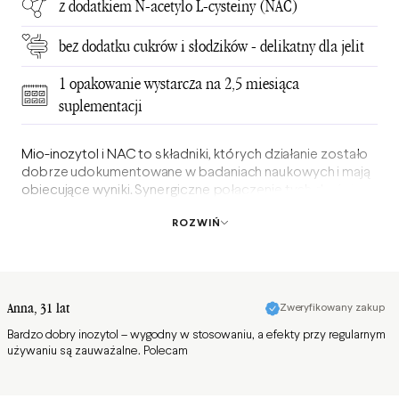
z dodatkiem N-acetylo L-cysteiny (NAC)
bez dodatku cukrów i słodzików - delikatny dla jelit
1 opakowanie wystarcza na 2,5 miesiąca
suplementacji
Mio-inozytol i NAC to składniki, których działanie zostało
dobrze udokumentowane w badaniach naukowych i mają
obiecujące wyniki. Synergiczne połączenie tych dwóch
składników stanowi wartościowe uzupełnienie codziennej
ROZWIŃ
diety kobiet.
Strona opinii 1 z 1
Anna
, 31 lat
Zweryfikowany zakup
Bardzo dobry inozytol – wygodny w stosowaniu, a efekty przy regularnym
używaniu są zauważalne. Polecam