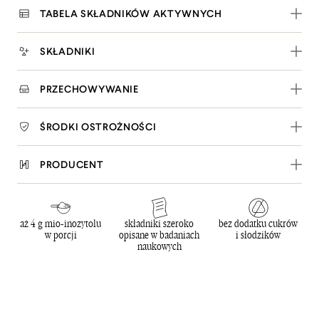
TABELA SKŁADNIKÓW AKTYWNYCH
SKŁADNIKI
PRZECHOWYWANIE
ŚRODKI OSTROŻNOŚCI
PRODUCENT
aż 4 g mio-inozytolu
składniki szeroko
bez dodatku cukrów
w porcji
opisane w badaniach
i słodzików
naukowych