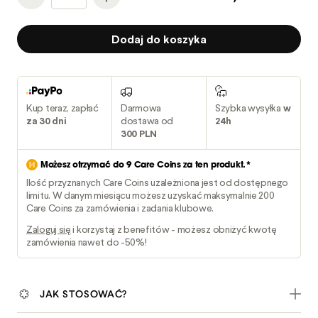
Dodaj do koszyka
Kup teraz, zapłać
Darmowa
Szybka wysyłka
w
za 30 dni
dostawa od
24h
300 PLN
Możesz otrzymać do
9
Care Coins za ten produkt.*
Ilość przyznanych Care Coins uzależniona jest od dostępnego
limitu. W danym miesiącu możesz uzyskać maksymalnie 200
Care Coins za zamówienia i zadania klubowe.
Zaloguj się
i korzystaj z benefitów - możesz obniżyć kwotę
zamówienia nawet do -50%!
JAK STOSOWAĆ?