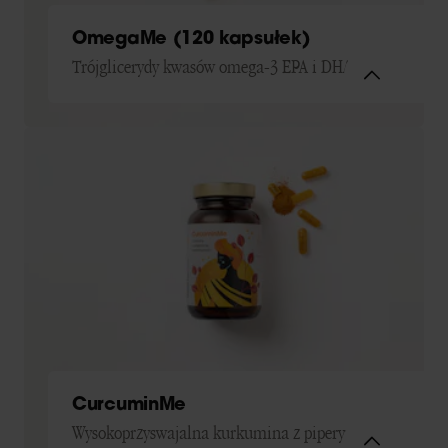
OmegaMe (120 kapsułek)
Trójglicerydy kwasów omega-3 EPA i DHA z ryb
CurcuminMe
Wysokoprzyswajalna kurkumina z piperyną