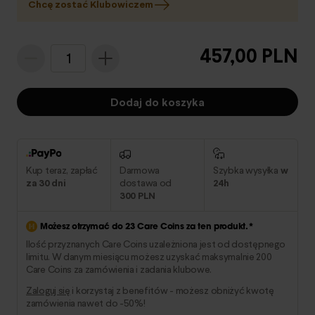
Chcę zostać Klubowiczem
457,00 PLN
1
Dodaj do koszyka
Kup teraz, zapłać
Darmowa
Szybka wysyłka
w
za 30 dni
dostawa od
24h
300 PLN
Możesz otrzymać do
23
Care Coins za ten produkt.*
Ilość przyznanych Care Coins uzależniona jest od dostępnego
limitu. W danym miesiącu możesz uzyskać maksymalnie 200
Care Coins za zamówienia i zadania klubowe.
Zaloguj się
i korzystaj z benefitów - możesz obniżyć kwotę
zamówienia nawet do -50%!