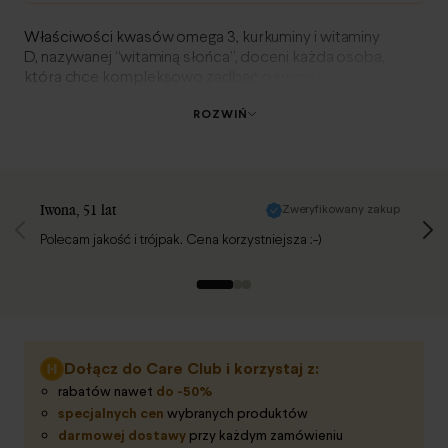
Właściwości kwasów omega 3, kurkuminy i witaminy
D, nazywanej “witaminą słońca”, doceni każda osoba,
która chce kompleksowo zadbać o swoją odporność.
ROZWIŃ
Strona opinii 1 z 3
Iwona
, 51 lat
Zweryfikowany zakup
Magda
Polecam jakość i trójpak. Cena korzystniejsza :-)
Witami
Curcum
gwiazd
Dołącz do Care Club i korzystaj z:
rabatów nawet
do -50%
specjalnych cen
wybranych produktów
darmowej dostawy
przy każdym zamówieniu