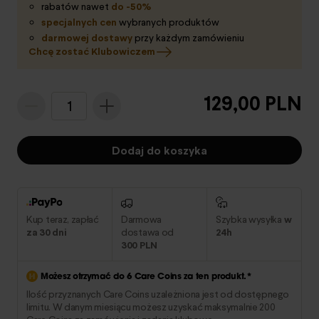
rabatów nawet
do -50%
specjalnych cen
wybranych produktów
darmowej dostawy
przy każdym zamówieniu
Chcę zostać Klubowiczem
129,00 PLN
1
Dodaj do koszyka
Kup teraz, zapłać
Darmowa
Szybka wysyłka
w
za 30 dni
dostawa od
24h
300 PLN
Możesz otrzymać do
6
Care Coins za ten produkt.*
Ilość przyznanych Care Coins uzależniona jest od dostępnego
limitu. W danym miesiącu możesz uzyskać maksymalnie 200