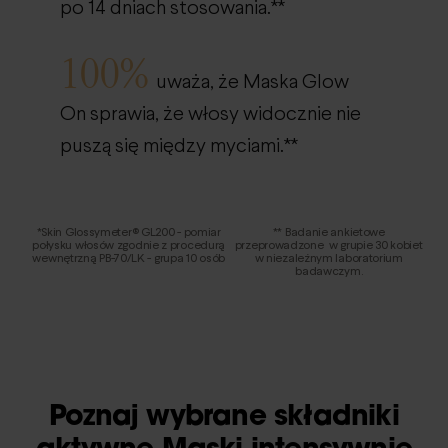
po 14 dniach stosowania.**
100%
uważa, że Maska Glow
On sprawia, że włosy widocznie nie
puszą się między myciami.**
*Skin Glossymeter® GL200 - pomiar
** Badanie ankietowe
połysku włosów zgodnie z procedurą
przeprowadzone w grupie 30 kobiet
wewnętrzną PB-70/LK - grupa 10 osób
w niezależnym laboratorium
badawczym.
Poznaj wybrane składniki