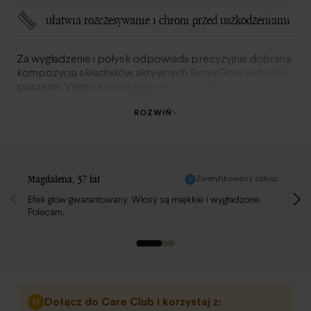
ułatwia rozczesywanie i chroni przed uszkodzeniami
Za wygładzenie i połysk odpowiada precyzyjnie dobrana
kompozycja składników aktywnych. BerryGlow redukuje
puszenie, Vegan Keratin Booster wspiera odbudowę, a
fermentowane oleje wygładzają powierzchnię włosa,
ROZWIŃ
tworząc efekt tafli i poprawiając jego kondycję.
Strona opinii 1 z 10
Magdalena
, 37 lat
Zweryfikowany zakup
Agnies
Efek glow gwarantowany. Włosy są miękkie i wygładzone.
maska 
Polecam.
nieco 
wersję
dość d
Dołącz do Care Club i korzystaj z: