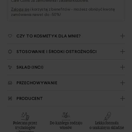
Care Coins za zamówienia i zadania klubowe.
Zaloguj się
i korzystaj z benefitów - możesz obniżyć kwotę
zamówienia nawet do -50%!
CZY TO KOSMETYK DLA MNIE?
STOSOWANIE I ŚRODKI OSTROŻNOŚCI
SKŁAD (INCI)
PRZECHOWYWANIE
PRODUCENT
Polecana przez
Do każdego rodzaju
Lekka formuła
trychologów
włosów
o unikalnym składzie