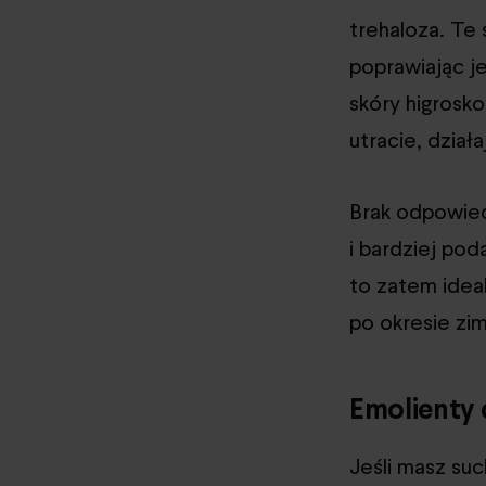
trehaloza. Te 
poprawiając je
skóry higrosko
utracie, dział
Brak odpowied
i bardziej po
to zatem idea
po okresie zi
Emolienty 
Jeśli masz suc