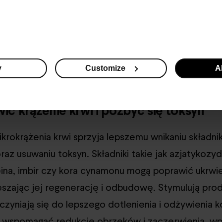
ą jest zatem nawilżanie i wzmacnianie bariery hydr
ałać różnego rodzaju uszkodzeniom skóry. Składniki
asło shea, mango i cupuaçu, mogą pomóc w złagod
awie elastyczności i przyspieszeniu gojenia skóry,
y
Customize
Al
ić krążenie krwi i pozbyć się toksyn
krokrążenia krwi sprzyja lepszemu wnikaniu składn
z usuwaniu toksyn. Składniki takie jak azjatykozy
eina, imbir czy kora cynamonu mogą poprawić ukrwie
ieszając jej regenerację i odbudowę. Stymulują pro
czyniają się do lepszego dotlenienia i odżywienia 
 wspomagać redukcję obrzęków i zaczerwienia, wp