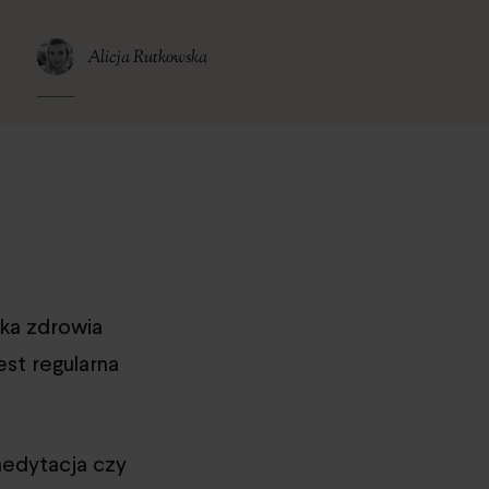
Alicja Rutkowska
aka zdrowia
est regularna
medytacja czy