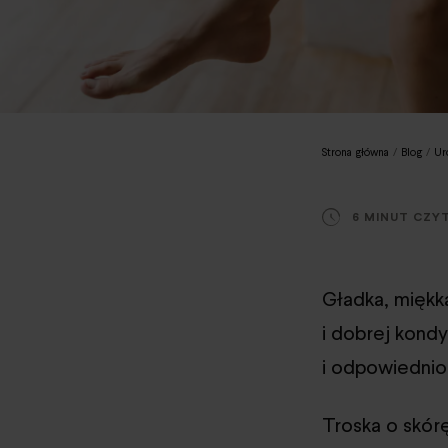
Strona główna
/
Blog
/
Ur
6 MINUT CZY
Gładka, miękka
i dobrej kondy
i odpowiednio
Troska o skór