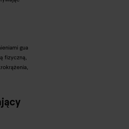
ieniami gua
ą fizyczną,
rokrążenia,
ający