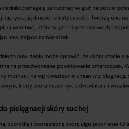
składniki pomagają zatrzymać wilgoć na powierzchni
j napięcie, jędrność i elastyczność. Tworzą one na
pijną warstwę, która wiąże cząsteczki wody i zapob
ając nawilżająco na naskórek.
niego nawilżenia może sprawić, że skóra stanie si
datna na przedwczesne powstawanie zmarszczek. 
lny moment na wprowadzenie zmian w pielęgnacji, 
mowym, kiedy skóra może być odwodniona i wrażliw
do pielęgnacji skóry suchej
hą, szorstką i podrażnioną skórą ulgę przyniesie Ci