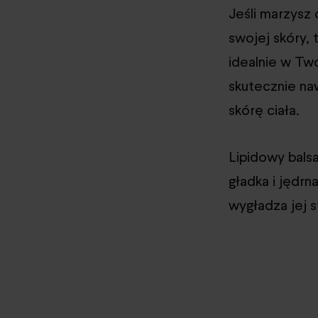
Jeśli marzysz 
swojej skóry,
idealnie w Two
skutecznie naw
skórę ciała.
Lipidowy balsa
gładka i jędrn
wygładza jej s