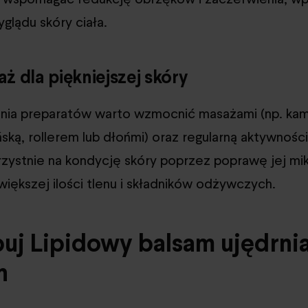
glądu skóry ciała.
ż dla piękniejszej skóry
nia preparatów warto wzmocnić masażami (np. kam
ńską, rollerem lub dłońmi) oraz regularną aktywności
zystnie na kondycję skóry poprzez poprawę jej mik
iększej ilości tlenu i składników odżywczych.
j Lipidowy balsam ujędrni
n