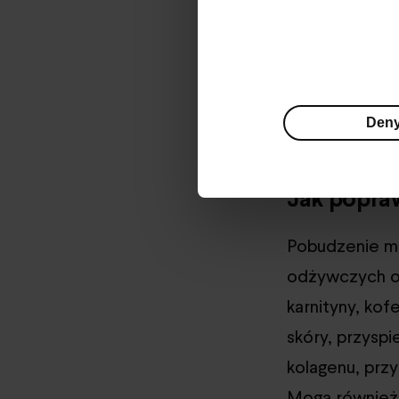
wody. Podstaw
aby przeciwdzi
skwalan czy m
suchości, popr
Den
regeneracji.
Jak popraw
Pobudzenie mi
odżywczych ora
karnityny, kof
skóry, przysp
kolagenu, przy
Mogą również