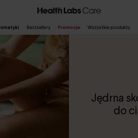
smetyki
Bestsellery
Promocje
Wszystkie produkty
Jędrna sk
do ci