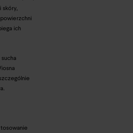
 skóry,
 powierzchni
iega ich
ę sucha
Wiosna
szczególnie
a.
 stosowanie