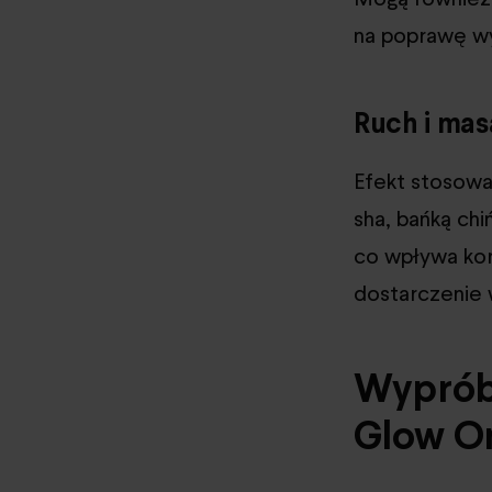
na poprawę wy
Ruch i masa
Efekt stosowa
sha, bańką chi
co wpływa kor
dostarczenie w
Wypróbu
Glow O