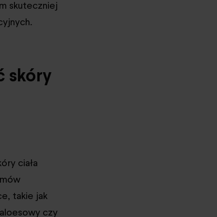
m skuteczniej
cyjnych.
ć skóry
kóry ciała
samów
e, takie jak
 aloesowy czy