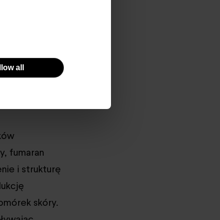
olipidowej,
 takie jak
zeniu
 która wymaga
low all
ików
dy, fumaran
nie i strukturę
dukcję
komórek skóry.
ływając