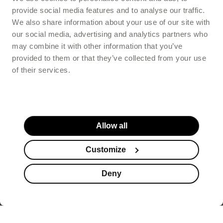
provide social media features and to analyse our traffic.
We also share information about your use of our site with
our social media, advertising and analytics partners who
OmegaMe Prenatal
may combine it with other information that you’ve
provided to them or that they’ve collected from your use
of their services.
Jestem w 2 lub 3 trymestrze
Allow all
ciąży
Customize
Deny
LittleMe trymestr 2 i 3
Suplementy
Kosmetyki
Promocje
Koszyk