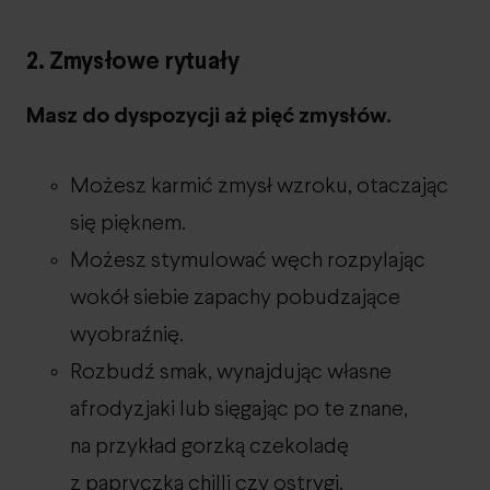
2. Zmysłowe rytuały
Masz do dyspozycji aż pięć zmysłów.
Możesz karmić zmysł wzroku, otaczając
się pięknem.
Możesz stymulować węch rozpylając
wokół siebie zapachy pobudzające
wyobraźnię.
Rozbudź smak, wynajdując własne
afrodyzjaki lub sięgając po te znane,
na przykład gorzką czekoladę
z papryczką chilli czy ostrygi.