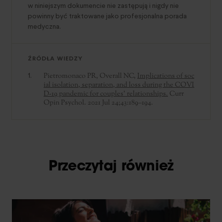
w niniejszym dokumencie nie zastępują i nigdy nie
powinny być traktowane jako profesjonalna porada
medyczna.
ŹRÓDŁA WIEDZY
Pietromonaco PR, Overall NC,
Implications of soc
ial isolation, separation, and loss during the COVI
D-19 pandemic for couples' relationships.
Curr
Opin Psychol. 2021 Jul 24;43:189–194.
Przeczytaj również