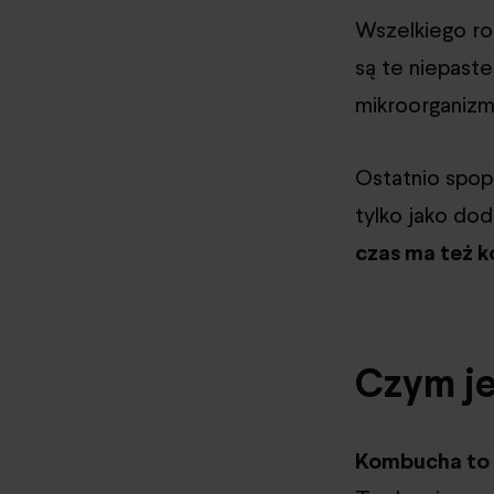
Wszelkiego r
są te niepas
mikroorganiz
Ostatnio spop
tylko jako do
czas ma też k
Czym j
Kombucha to 