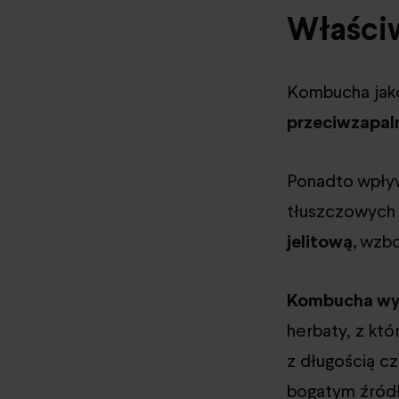
Właści
Kombucha jak
przeciwzapal
Ponadto
wpły
tłuszczowych 
jelitową,
wzbo
Kombucha wyk
herbaty, z kt
z długością cz
bogatym źródł