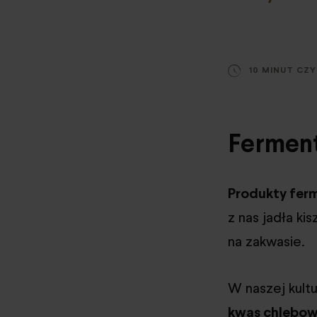
10 MINUT CZ
Fermen
Produkty fer
z nas jadła ki
na zakwasie.
W naszej kult
kwas chlebo