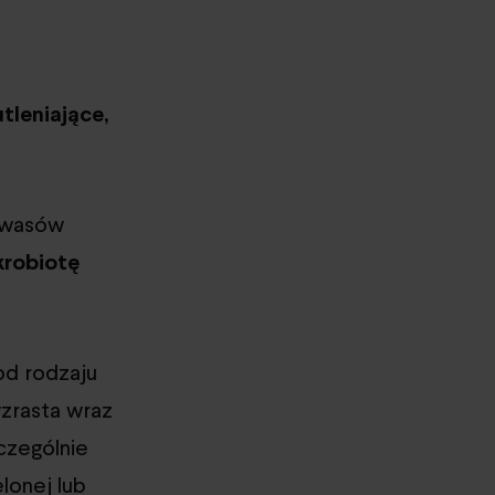
tleniające,
kwasów
krobiotę
od rodzaju
wzrasta wraz
czególnie
lonej lub