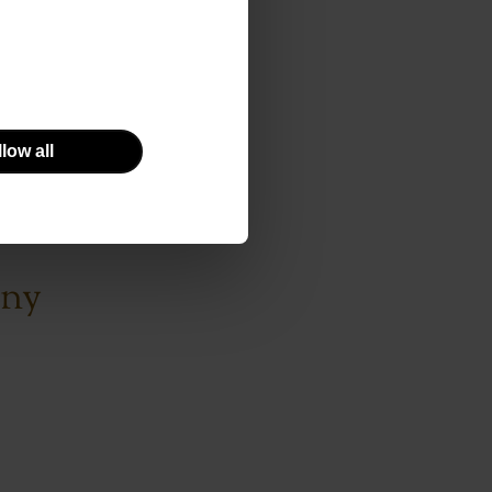
ymbioza zwana
e kultury
ek z wyglądu
tórym
low all
pny