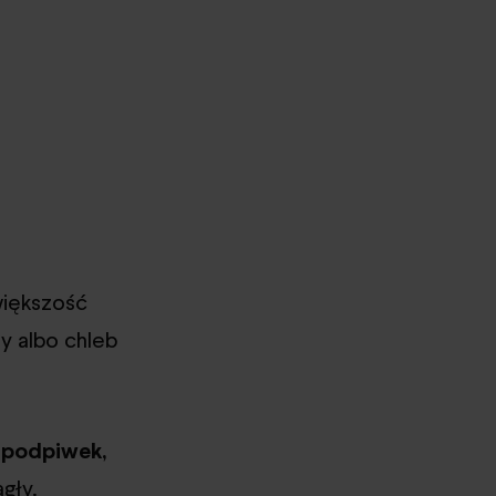
iększość
ny albo chleb
.
podpiwek,
agły.