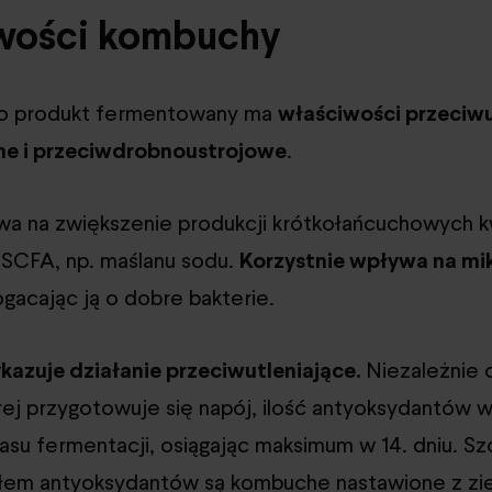
wości kombuchy
o produkt fermentowany ma
właściwości przeciwu
ne i przeciwdrobnoustrojowe
.
wa na zwiększenie produkcji krótkołańcuchowych 
SCFA, np. maślanu sodu.
Korzystnie wpływa na mi
gacając ją o dobre bakterie.
azuje działanie przeciwutleniające.
Niezależnie 
órej przygotowuje się napój, ilość antyoksydantów 
asu fermentacji, osiągając maksimum w 14. dniu. Sz
em antyoksydantów są kombuche nastawione z zie