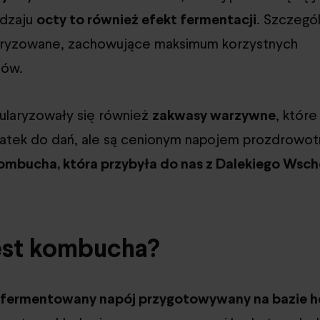
odzaju
octy to również efekt fermentacji
. Szczegó
teryzowane, zachowujące maksimum korzystnych
mów.
ularyzowały się również
zakwasy warzywne
, które
datek do dań, ale są cenionym napojem prozdrowo
ombucha, która przybyła do nas z Dalekiego Wsc
est kombucha?
fermentowany napój przygotowywany na bazie h