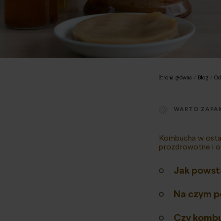
Strona główna
/
Blog
/
Od
WARTO ZAPA
Kombucha w ostatn
prozdrowotne i or
Jak powst
Na czym p
Czy kombu