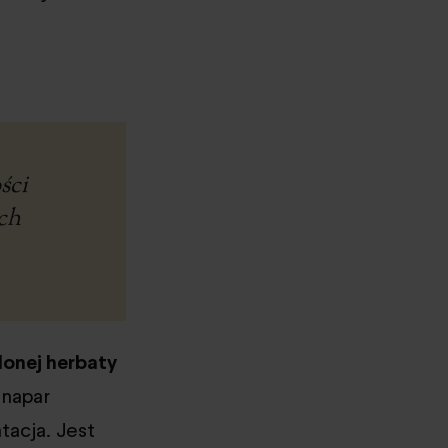
ści
ch
onej herbaty
 napar
tacja. Jest