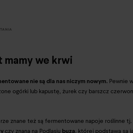
YTANIA
t mamy we krwi
mentowane nie są dla nas niczym nowym.
Pewnie w
szone ogórki lub kapustę, żurek czy barszcz czerwo
urze znane też są fermentowane napoje roślinne tj
wy
czy znana na Podlasiu
buza
, której podstawą są j