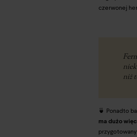
czerwonej her
Ferm
niek
niż 
🍵 Ponadto b
ma dużo więc
przygotowany 