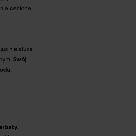
lnie cenione
 już nie służą
tnym.
Swój
hodu.
erbaty.