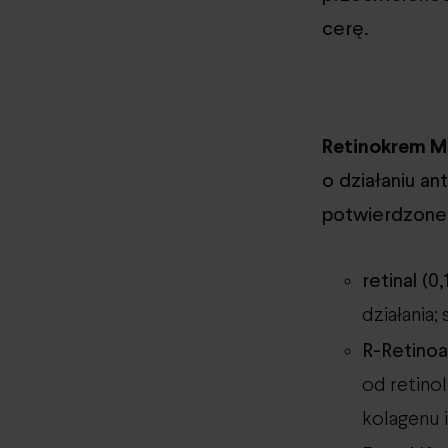
cerę.
Retinokrem M
o działaniu an
potwierdzone 
retinal (0
działania;
R-Retino
od retinol
kolagenu i