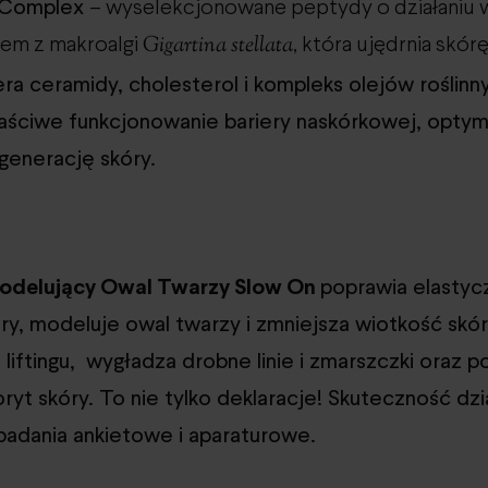
t Complex
– wyselekcjonowane peptydy o działaniu
Gigartina stellata
tem z makroalgi
, która ujędrnia skór
a ceramidy, cholesterol i kompleks olejów roślinn
aściwe funkcjonowanie bariery naskórkowej, optym
egenerację skóry.
odelujący Owal Twarzy Slow On
poprawia elastyc
óry, modeluje owal twarzy i zmniejsza wiotkość skó
 liftingu, wygładza drobne linie i zmarszczki oraz 
loryt skóry. To nie tylko deklaracje! Skuteczność dzi
badania ankietowe i aparaturowe.