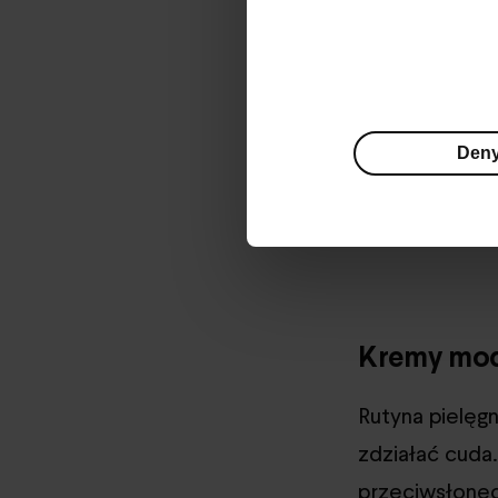
Jak pop
Domowe sposob
Den
cerę bez koni
od nich, gdyż 
Kremy mod
Rutyna pielęg
zdziałać cuda.
przeciwsłonec