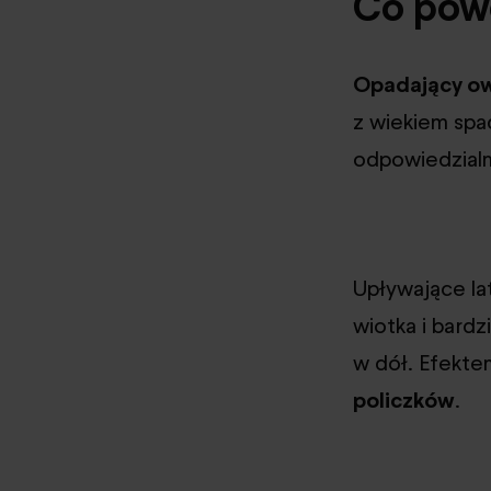
Co pow
Opadający owa
z wiekiem spad
odpowiedzialne
Upływające lat
wiotka i bardzi
w dół. Efekte
policzków
.