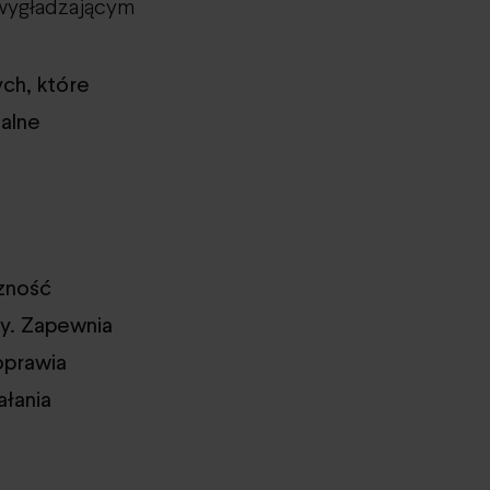
 wygładzającym
ę
ych, które
alne
zność
ry. Zapewnia
poprawia
ałania