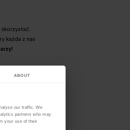
 skorzystać.
ry każda z nas
arzy!
ABOUT
wolnić
alyse our traffic. We
analytics partners who may
m your use of their