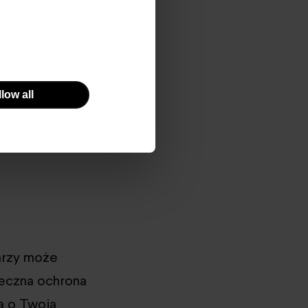
i promienną
low all
cząć właśnie
arzy może
uteczna ochrona
ą o Twoją