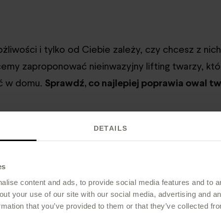
liwości i tylko od Ciebie zależy, czy chcesz z nich
emy zaproponować nieinwazyjny lifting twarzy, któ
ć w domu.
Sprawdź, co najlepiej poprawia owal tw
DETAILS
ie zatrzymasz, ale możesz spo
ałanie.
es
lise content and ads, to provide social media features and to an
out your use of our site with our social media, advertising and 
rmation that you’ve provided to them or that they’ve collected fro