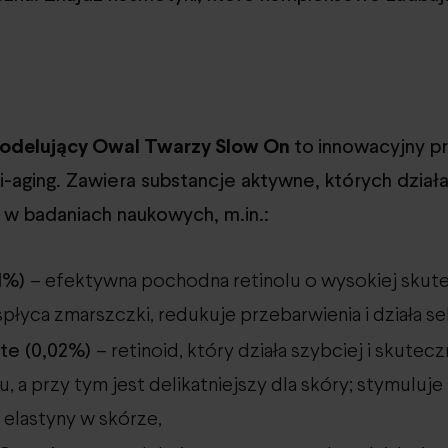
odelujący Owal Twarzy Slow On
to
innowacyjny p
ti-aging. Zawiera substancje aktywne, których dział
w badaniach naukowych, m.in.:
,1%)
– efektywna pochodna retinolu o wysokiej skut
 spłyca zmarszczki, redukuje przebarwienia i działa s
ate (0,02%)
– retinoid, który działa szybciej i skutecz
u, a przy tym jest delikatniejszy dla skóry; stymuluj
 elastyny w skórze,