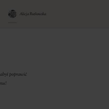
Alicja Rutkowska
łabyś poprawić
omu!