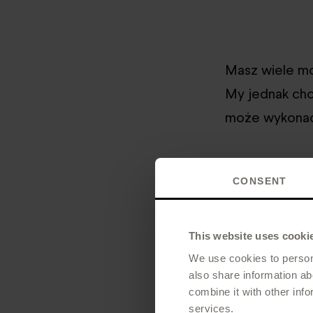
Masz wiele moż
My jednak chc
może wykona
CONSENT
Czasu n
jego dzi
This website uses cooki
We use cookies to persona
also share information ab
combine it with other info
services.