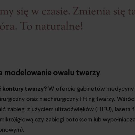
y się w czasie. Zmienia się t
óra. To naturalne!
a modelowanie owalu twarzy
 kontury twarzy?
W ofercie gabinetów medycyny 
rurgiczny oraz niechirurgiczny lifting twarzy. Wśród
ć zabiegi z użyciem ultradźwięków (HIFU), lasera f
mikro)igłową czy zabiegi botoksem lub wypełniacza
ronowym).