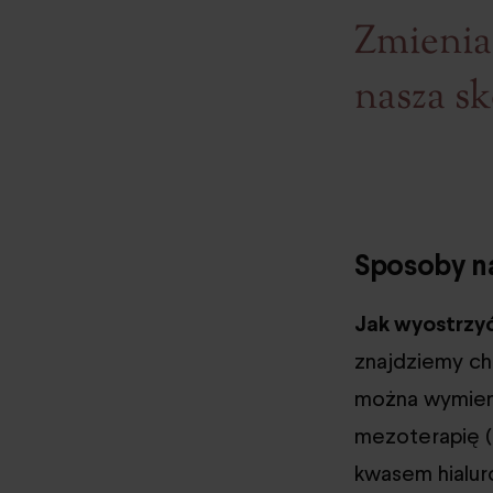
Zmieniam
nasza sk
Sposoby n
Jak wyostrzyć
znajdziemy chi
można wymieni
mezoterapię (
kwasem hialu