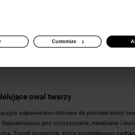
rawić owal twarzy?
y na lifting twarzy pomogą Ci zachować zdrową 
y
Customize
Al
eczności stosowania inwazyjnych metod. Warto za
są w zasięgu każdej z nas.
elujące owal twarzy
nacyjna odpowiednio dobrana do potrzeb skóry tw
 Najważniejsze jest oczyszczanie, nawilżanie i sk
zna. Znajdź kosmetyki, które kompleksowo zadbaj