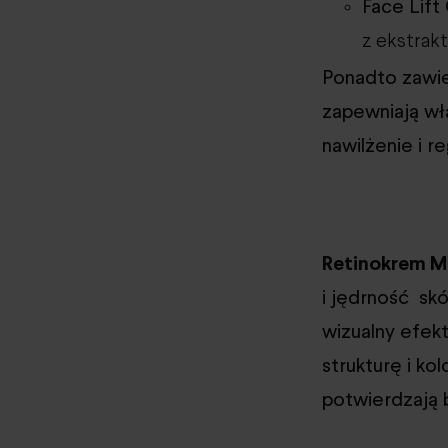
Face Lif
z ekstrak
Ponadto zawier
zapewniają wł
nawilżenie i r
Retinokrem M
i jędrność sk
wizualny efekt
strukturę i ko
potwierdzają 