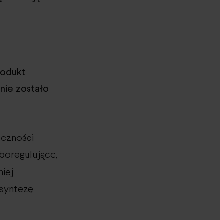
rodukt
anie zostało
eczności
eboregulująco,
niej
e syntezę