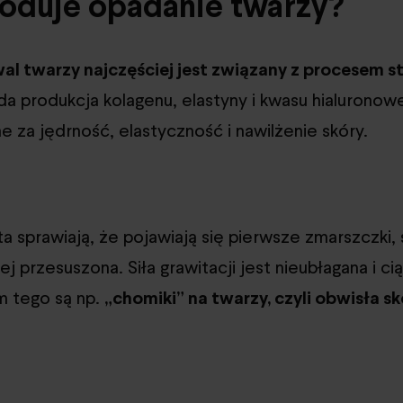
oduje opadanie twarzy?
l twarzy najczęściej jest związany z procesem st
a produkcja kolagenu, elastyny i kwasu hialuronow
 za jędrność, elastyczność i nawilżenie skóry.
a sprawiają, że pojawiają się pierwsze zmarszczki, 
ej przesuszona. Siła grawitacji jest nieubłagana i cią
m tego są np.
„chomiki” na twarzy, czyli obwisła sk