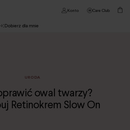
Konto
Care Club
Dobierz dla mnie
URODA
oprawić owal twarzy?
j Retinokrem Slow On