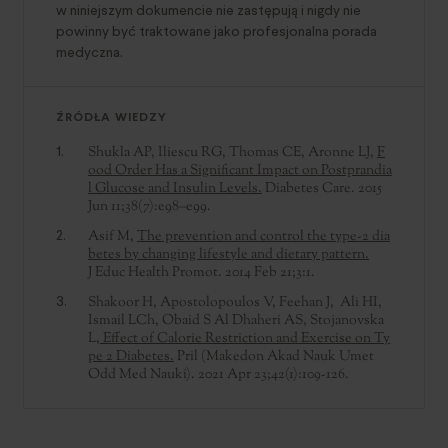
w niniejszym dokumencie nie zastępują i nigdy nie
powinny być traktowane jako profesjonalna porada
medyczna.
ŹRÓDŁA WIEDZY
Shukla AP, Iliescu RG, Thomas CE, Aronne LJ,
F
ood Order Has a Significant Impact on Postprandia
l Glucose and Insulin Levels.
Diabetes Care. 2015
Jun 11;38(7):e98–e99.
Asif M,
The prevention and control the type-2 dia
betes by changing lifestyle and dietary pattern.
J Educ Health Promot. 2014 Feb 21;3:1.
Shakoor H, Apostolopoulos V, Feehan J, Ali HI,
Ismail LCh, Obaid S Al Dhaheri AS, Stojanovska
L,
Effect of Calorie Restriction and Exercise on Ty
pe 2 Diabetes.
Pril (Makedon Akad Nauk Umet
Odd Med Nauki). 2021 Apr 23;42(1):109-126.