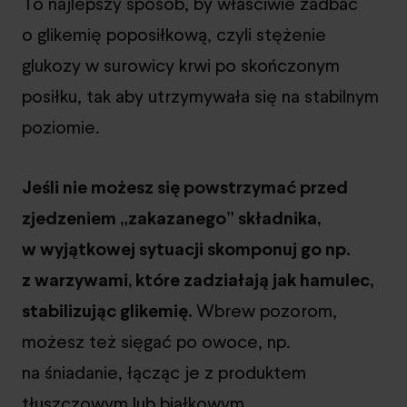
To najlepszy sposób, by właściwie zadbać
o glikemię poposiłkową, czyli stężenie
glukozy w surowicy krwi po skończonym
posiłku, tak aby utrzymywała się na stabilnym
poziomie.
Jeśli nie możesz się powstrzymać przed
zjedzeniem „zakazanego” składnika,
w wyjątkowej sytuacji skomponuj go np.
z warzywami, które zadziałają jak hamulec,
stabilizując glikemię.
Wbrew pozorom,
możesz też sięgać po owoce, np.
na śniadanie, łącząc je z produktem
tłuszczowym lub białkowym.