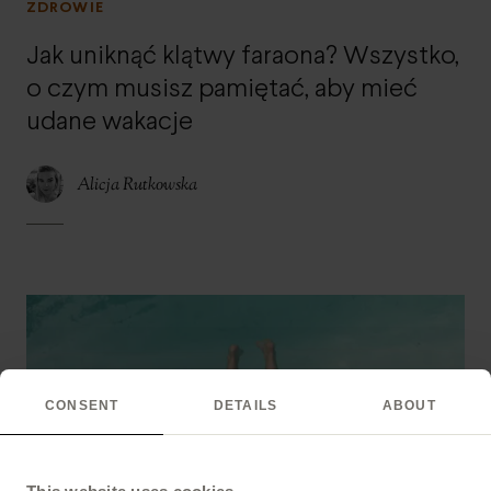
ZDROWIE
Jak uniknąć klątwy faraona? Wszystko,
o czym musisz pamiętać, aby mieć
udane wakacje
Alicja Rutkowska
CONSENT
DETAILS
ABOUT