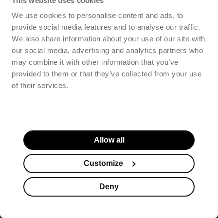
This website uses cookies
We use cookies to personalise content and ads, to
provide social media features and to analyse our traffic.
We also share information about your use of our site with
ZDROWIE
our social media, advertising and analytics partners who
may combine it with other information that you’ve
Infekcje intymne na wakacjach?
provided to them or that they’ve collected from your use
Sprawdź, jak ich uniknąć!
of their services.
Alicja Rutkowska
Allow all
Customize
Deny
Suplementy
Kosmetyki
Promocje
Koszyk
Stopka serwisu