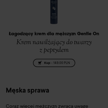
Łagodzący krem dla mężczyzn Gentle On
Krem nawilżający do twarzy
z peptydem
Kup
-
149,00 PLN
Męska sprawa
Coraz więcej mężczyzn zwraca uwagę