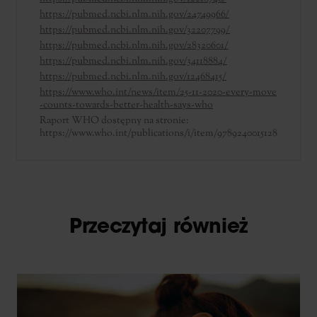
https://pubmed.ncbi.nlm.nih.gov/24749966/
https://pubmed.ncbi.nlm.nih.gov/32207799/
https://pubmed.ncbi.nlm.nih.gov/28320601/
https://pubmed.ncbi.nlm.nih.gov/34118884/
https://pubmed.ncbi.nlm.nih.gov/12468415/
https://www.who.int/news/item/25-11-2020-every-move
-counts-towards-better-health-says-who
Raport WHO dostępny na stronie:
https://www.who.int/publications/i/item/9789240015128
Przeczytaj również