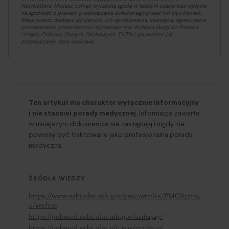
Newslettera. Możesz cofnąć wyrażoną zgodę w każdym czasie bez wpływu
na zgodność z prawem przetwarzania dokonanego przed ich wycofaniem.
Masz prawo: dostępu do danych, ich sprostowania, usunięcia, ograniczenia
przetwarzania, przenoszenia i sprzeciwu oraz złożenia skargi do Prezesa
Urzędu Ochrony Danych Osobowych.
TUTAJ
sprawdzisz jak
przetwarzamy dane osobowe.
Ten artykuł ma charakter wyłącznie informacyjny
i nie stanowi porady medycznej.
Informacje zawarte
w niniejszym dokumencie nie zastępują i nigdy nie
powinny być traktowane jako profesjonalna porada
medyczna.
ŹRÓDŁA WIEDZY
https://www.ncbi.nlm.nih.gov/pmc/articles/PMC837104
2/#ref100
https://pubmed.ncbi.nlm.nih.gov/21164543/
https://pubmed.ncbi.nlm.nih.gov/12218740/