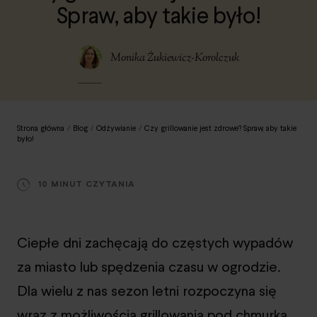
Spraw, aby takie było!
Monika Żukiewicz-Korolczuk
Strona główna
/
Blog
/
Odżywianie
/
Czy grillowanie jest zdrowe? Spraw, aby takie
było!
10 MINUT CZYTANIA
Ciepłe dni zachęcają do częstych wypadów
za miasto lub spędzenia czasu w ogrodzie.
Dla wielu z nas sezon letni rozpoczyna się
wraz z możliwością grillowania pod chmurką,