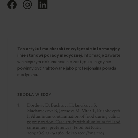
Ten artykuł ma charakter wyłącznie informacyjny
i nie stanowi porady medycznej.
Informacje zawarte
w niniejszym dokumencie nie zastępują i nigdy nie
powinny być traktowane jako profesjonalna porada
medyczna.
ŹRÓDŁA WIEDZY
Dordevic D, Buchtova H, Jancikova S,
Macharackova B, Jarosova M, Vitez T, Kushkevych
I.
Aluminum contamination of food during culina
ry preparation: Case study with aluminum foil and
consumers’ preferences.
Food Sci Nutr.
2019;7(10):3349-3360. doi:10.1002/fsn3.1204.