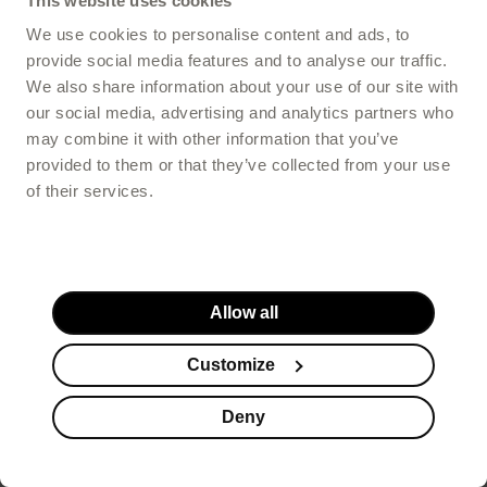
This website uses cookies
We use cookies to personalise content and ads, to
provide social media features and to analyse our traffic.
We also share information about your use of our site with
our social media, advertising and analytics partners who
may combine it with other information that you’ve
provided to them or that they’ve collected from your use
of their services.
Allow all
Customize
Deny
Suplementy
Kosmetyki
Promocje
Koszyk
Stopka serwisu