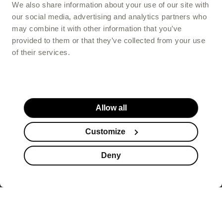
We also share information about your use of our site with
our social media, advertising and analytics partners who
may combine it with other information that you’ve
provided to them or that they’ve collected from your use
of their services.
Allow all
Customize
Deny
Suplementy
Kosmetyki
Promocje
Koszyk
Stopka serwisu
to produkty, które pomagają