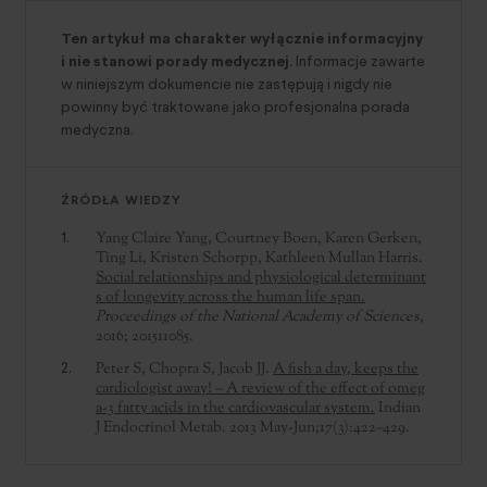
Ten artykuł ma charakter wyłącznie informacyjny
i nie stanowi porady medycznej.
Informacje zawarte
w niniejszym dokumencie nie zastępują i nigdy nie
powinny być traktowane jako profesjonalna porada
medyczna.
ŹRÓDŁA WIEDZY
Yang Claire Yang, Courtney Boen, Karen Gerken,
Ting Li, Kristen Schorpp, Kathleen Mullan Harris.
Social relationships and physiological determinant
s of longevity across the human life span.
Proceedings of the National Academy of Sciences
,
2016; 201511085.
Peter S, Chopra S, Jacob JJ.
A fish a day, keeps the
cardiologist away! – A review of the effect of omeg
a-3 fatty acids in the cardiovascular system.
Indian
J Endocrinol Metab. 2013 May-Jun;17(3):422–429.