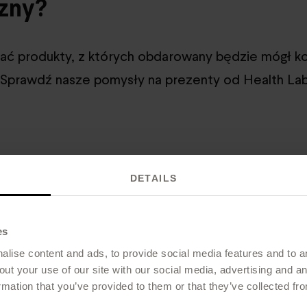
zny?
rać produkty, z których obdarowany będzie mógł k
 Sprawdź nasze pomysły na prezenty od Health La
nty diety
DETAILS
menty diety do indywidualnych potrzeb Twojego par
jaciela.
Podstawy suplementacji to zawsze dobry
es
lise content and ads, to provide social media features and to an
out your use of our site with our social media, advertising and 
e wsparcie organizmu
rmation that you’ve provided to them or that they’ve collected fro
one kwasy tłuszczowe omega-3, a przede wszystk