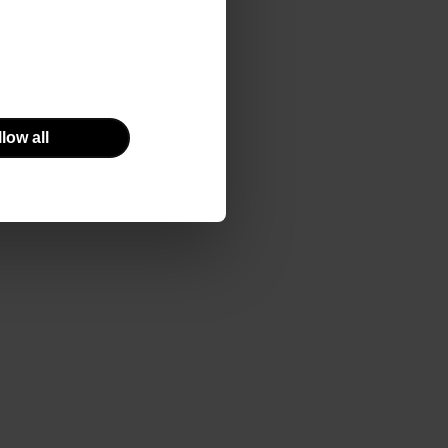
ganizm ludzki
ią.
omega-3
li wysoko
low all