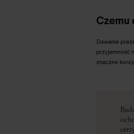
Czemu 
Dawanie preze
przyjemność n
znaczne korzy
Bada
ocho
otrz