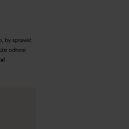
, by sprawić
kże odnosi
a!