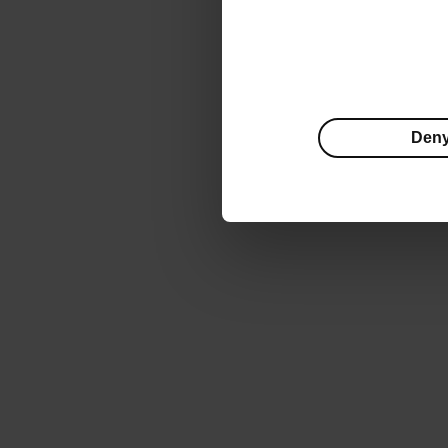
to komple
sam ich ni
W zależn
w formie 
Den
skoncentr