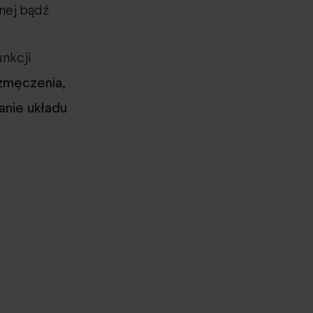
nnej bądź
nkcji
 zmęczenia,
anie układu