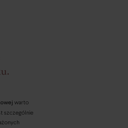
e
ku.
łkowej
warto
t szczególnie
rażonych