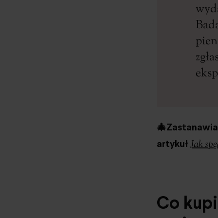
wyda
Bada
pien
zgła
eksp
🎄Zastanawias
artykuł
Jak spę
Co kupi