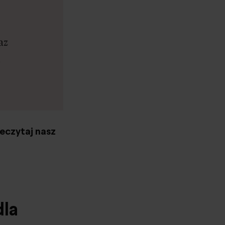
az
u
eczytaj nasz
dla