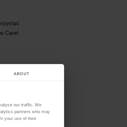
orzystać
bs Care!
ABOUT
tnera, taty,
 wybór.
alyse our traffic. We
analytics partners who may
m your use of their
im EPA i DHA