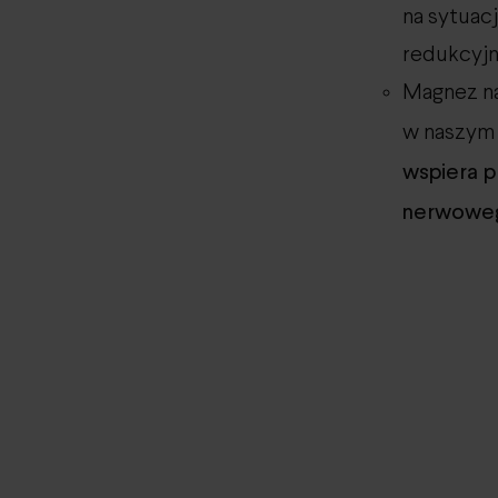
na sytuac
redukcyjn
Magnez na
w naszym 
wspiera p
nerwoweg