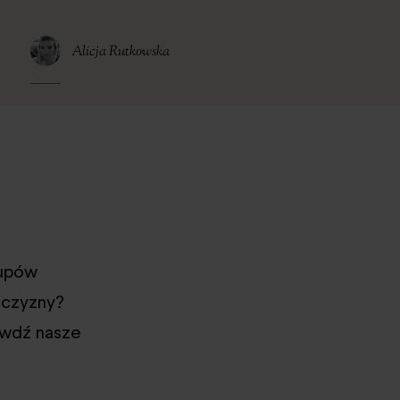
Alicja Rutkowska
kupów
żczyzny?
awdź nasze