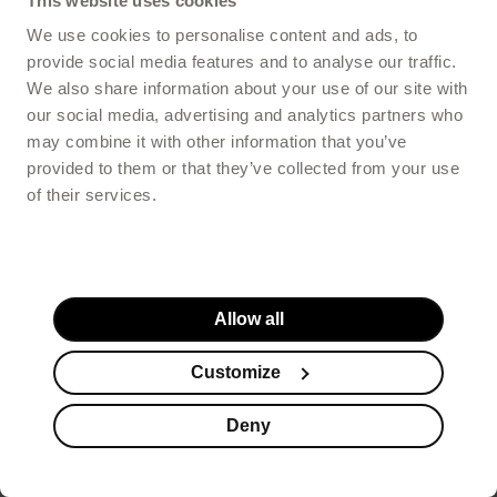
This website uses cookies
We use cookies to personalise content and ads, to
provide social media features and to analyse our traffic.
We also share information about your use of our site with
our social media, advertising and analytics partners who
may combine it with other information that you’ve
provided to them or that they’ve collected from your use
of their services.
Allow all
Customize
Deny
Suplementy
Kosmetyki
Promocje
Koszyk
Stopka serwisu