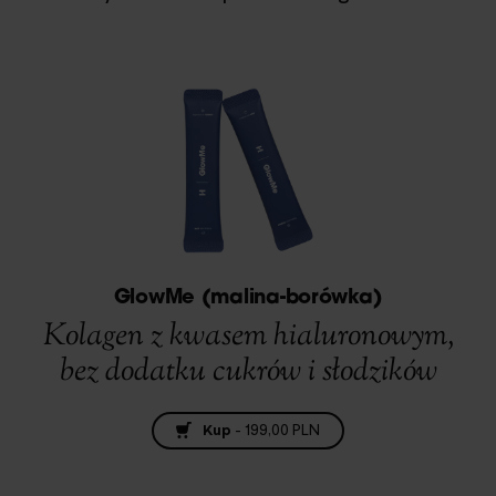
GlowMe (malina-borówka)
Kolagen z kwasem hialuronowym,
bez dodatku cukrów i słodzików
Kup
-
199,00 PLN