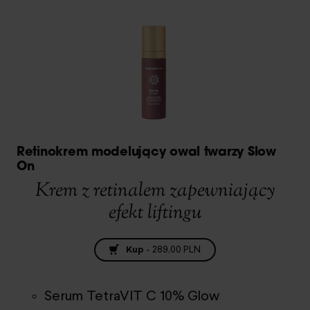
Retinokrem modelujący owal twarzy Slow
On
Krem z retinalem zapewniający
efekt liftingu
Kup
-
289,00 PLN
Serum TetraVIT C 10% Glow