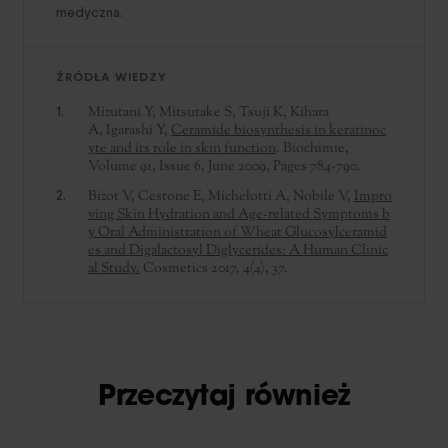
medyczna.
ŹRÓDŁA WIEDZY
Mizutani Y, Mitsutake S, Tsuji K, Kihara
A, Igarashi Y,
Ceramide biosynthesis in keratinoc
yte and its role in skin function
. Biochimie,
Volume 91, Issue 6, June 2009, Pages 784-790.
Bizot V, Cestone E, Michelotti A, Nobile V,
Impro
ving Skin Hydration and Age-related Symptoms b
y Oral Administration of Wheat Glucosylceramid
es and Digalactosyl Diglycerides: A Human Clinic
al Study.
Cosmetics 2017, 4(4), 37.
Przeczytaj również