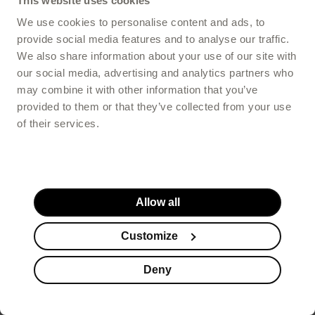
This website uses cookies
We use cookies to personalise content and ads, to
provide social media features and to analyse our traffic.
We also share information about your use of our site with
our social media, advertising and analytics partners who
may combine it with other information that you’ve
provided to them or that they’ve collected from your use
of their services.
Allow all
Customize
Deny
Suplementy
Kosmetyki
Promocje
Koszyk
Stopka serwisu