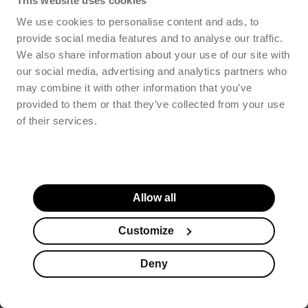
This website uses cookies
We use cookies to personalise content and ads, to
provide social media features and to analyse our traffic.
We also share information about your use of our site with
our social media, advertising and analytics partners who
may combine it with other information that you’ve
provided to them or that they’ve collected from your use
of their services.
Allow all
Customize
Deny
Suplementy
Kosmetyki
Promocje
Koszyk
Stopka serwisu