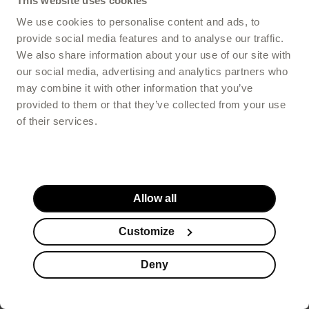
This website uses cookies
We use cookies to personalise content and ads, to
provide social media features and to analyse our traffic.
We also share information about your use of our site with
our social media, advertising and analytics partners who
may combine it with other information that you’ve
provided to them or that they’ve collected from your use
of their services.
Allow all
Customize
Deny
Suplementy
Kosmetyki
Promocje
Koszyk
Stopka serwisu