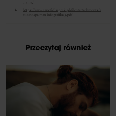
czenie/
https://www.sanofidlaaptek.pl/files/attachments/2
7.10_nospa_max_infografika_3.pdf
Przeczytaj również