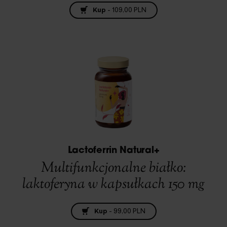
Kup
-
109,00 PLN
Lactoferrin Natural+
Multifunkcjonalne białko:
laktoferyna w kapsułkach 150 mg
Kup
-
99,00 PLN