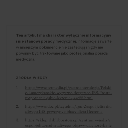
Ten artykuł ma charakter wyłącznie informacyjny
i nie stanowi porady medycznej.
Informacje zawarte
w niniejszym dokumencie nie zastępują i nigdy nie
powinny być traktowane jako profesjonalna porada
medyczna.
ŹRÓDŁA WIEDZY
https://www.termedia.pl/gastroenterologia/Polski
e-i-amerykanskie-wytyczne-dotyczace-IBS-Proste-
rozpoznanie-jakie-leczenie-,44088.html
https://www.doz.pl/czytelnia/a321-Zespol_jelita_dra
zliwego_IBS__przyczyny_objawy_dieta_i_leczenie
https://sklep.alablaboratoria.pl/centrum-wiedzy/z
espol-jelita-nadwrazliwego-objawy-diagnostyka-le