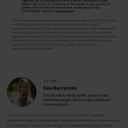
Zgadzam się na przetwarzanie moich danych osobowych przez
Health Labs Care S. A. z siedzibą w Warszawie, w celu wysyłki na
podane dane kontaktowe Newslettera zawierającego treści
marketingowe zgodnie z
Regulaminem
.
Administratorem danych osobowych jest Health Labs Care S. A. z siedzibą
w Warszawie, dane osobowe będą przetwarzane w celu wysyłki
Newslettera. Możesz cofnąć wyrażoną zgodę w każdym czasie bez wpływu
na zgodność z prawem przetwarzania dokonanego przed ich wycofaniem.
Masz prawo: dostępu do danych, ich sprostowania, usunięcia, ograniczenia
przetwarzania, przenoszenia i sprzeciwu oraz złożenia skargi do Prezesa
Urzędu Ochrony Danych Osobowych.
TUTAJ
sprawdzisz jak
przetwarzamy dane osobowe.
AUTOR
Ewa Burzyńska
Psychodietoterapeutka, pasjonatka
endokrynologii i dietoterapii zaburzeń
hormonalnych
W swojej pracy łączy psychologię, psychosomatykę, dietetykę
i naturalne sposoby, aby pomagać wyzdrowieć kobietom z zaburzeniami
hormonalnymi. Jedna z autorek składów suplementów diety Health