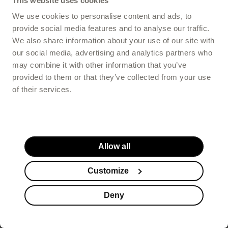
This website uses cookies
We use cookies to personalise content and ads, to
provide social media features and to analyse our traffic.
We also share information about your use of our site with
our social media, advertising and analytics partners who
may combine it with other information that you’ve
provided to them or that they’ve collected from your use
of their services.
Allow all
Customize
Deny
Suplementy
Kosmetyki
Promocje
Koszyk
Stopka serwisu