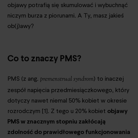
objawy potrafią się skumulować i wybuchnąć
niczym burza z piorunami. A Ty, masz jakieś
ob(j)awy?
Co to znaczy PMS?
PMS (z ang.
) to inaczej
premenstrual syndrom
zespół napięcia przedmiesiączkowego, który
dotyczy nawet niemal 50% kobiet w okresie
rozrodczym [1]. Z tego u 20% kobiet
objawy
PMS w znacznym stopniu zakłócają
zdolność do prawidłowego funkcjonowania