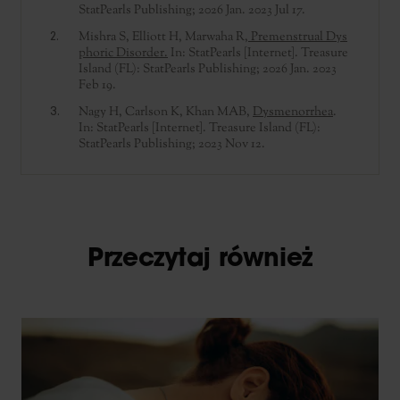
StatPearls Publishing; 2026 Jan. 2023 Jul 17.
Mishra S, Elliott H, Marwaha R,
Premenstrual Dys
phoric Disorder.
In: StatPearls [Internet]. Treasure
Island (FL): StatPearls Publishing; 2026 Jan. 2023
Feb 19.
Nagy H, Carlson K, Khan MAB,
Dysmenorrhea
.
In: StatPearls [Internet]. Treasure Island (FL):
StatPearls Publishing; 2023 Nov 12.
Przeczytaj również