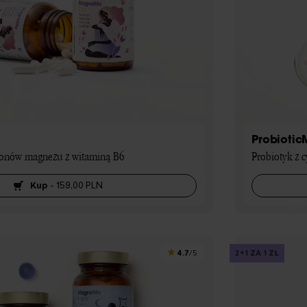
Probiotic
jonów magnezu z witaminą B6
Probiotyk z 
Kup
-
159,00 PLN
4.7
2+1 ZA 1 ZŁ
/5