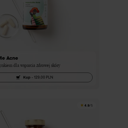
Me Acne
cynkiem dla wsparcia zdrowej skóry
Kup
-
129,00 PLN
4.9
/5