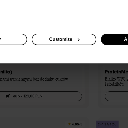
y
Customize
Al
nilia)
ProteinMe
mami trawiennymi bez dodatku cukrów 
Białko WPC 
i słodzików
Kup
-
129,00 PLN
4.95
2+1 ZA 1 ZŁ
/5