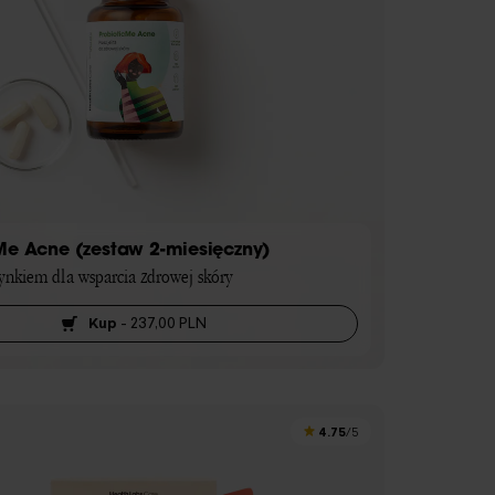
Me Acne (zestaw 2-miesięczny)
cynkiem dla wsparcia zdrowej skóry
Kup
-
237,00 PLN
4.75
/5