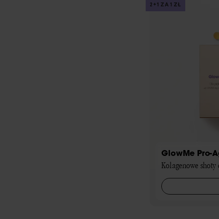
2+1 ZA 1 ZŁ
GlowMe Pro-Ag
Kolagenowe shoty d