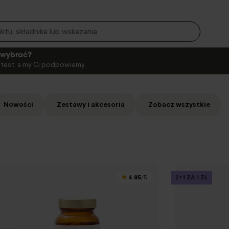
o wybrać?
i test, a my Ci podpowiemy.
Nowości
Zestawy i akcesoria
Zobacz wszystkie
4.85
2+1 ZA 1 ZŁ
/5