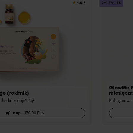
4.6
2+1 ZA 1 ZŁ
/5
GlowMe Pr
e (rokitnik)
miesięczn
la skóry dojrzałej¹
Kolagenowe s
Kup
-
179,00 PLN