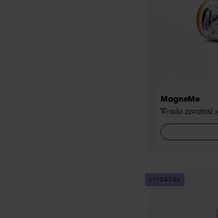
MagneMe
Wysoka zawartość 
2+1 ZA 1 ZŁ