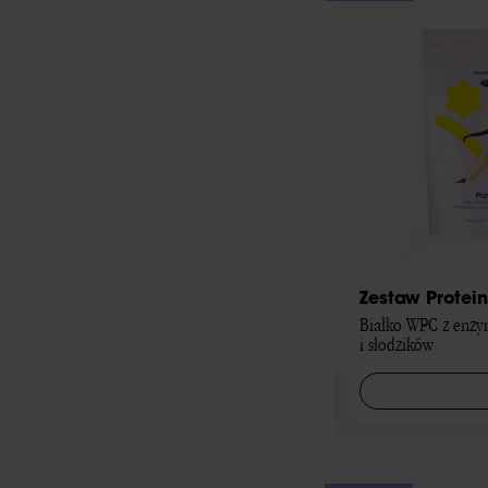
Zestaw Protei
Białko WPC z enzy
i słodzików