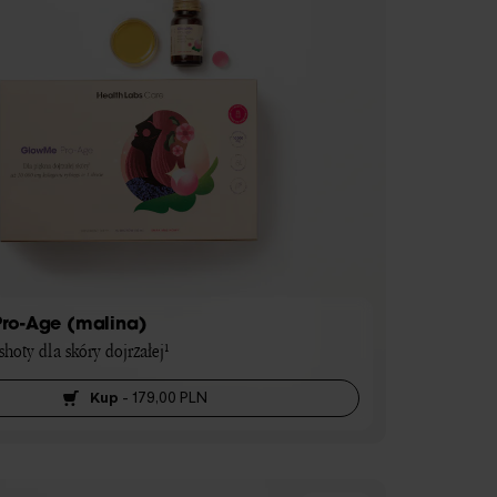
ro-Age (malina)
hoty dla skóry dojrzałej¹
Kup
-
179,00 PLN