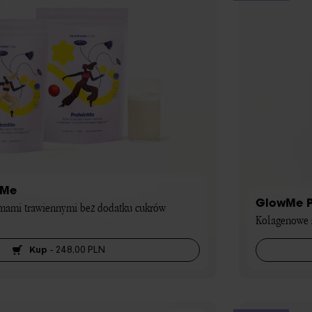
nMe
GlowMe P
mami trawiennymi bez dodatku cukrów 
Kolagenowe s
Kup
-
248,00 PLN