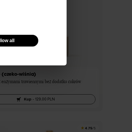
low all
 (czeko-wiśnia)
z enzymami trawiennymi bez dodatku cukrów 
Kup
-
129,00 PLN
4.75
/5