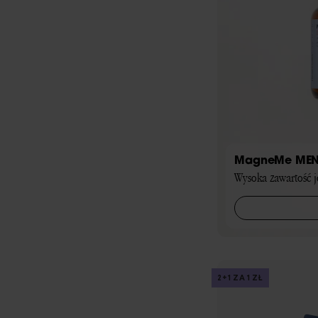
MagneMe ME
Wysoka zawartość 
2+1 ZA 1 ZŁ