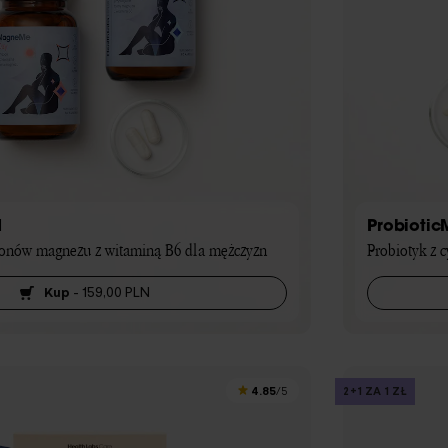
N
Probiotic
jonów magnezu z witaminą B6 dla mężczyzn
Probiotyk z 
Kup
-
159,00 PLN
4.85
2+1 ZA 1 ZŁ
/5