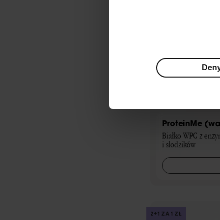
Den
ProteinMe (wa
Białko WPC z enzy
i słodzików
2+1 ZA 1 ZŁ