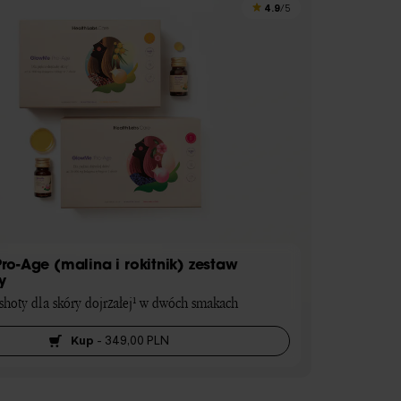
4.9
/5
o-Age (malina i rokitnik) zestaw
y
hoty dla skóry dojrzałej¹ w dwóch smakach
Kup
-
349,00 PLN