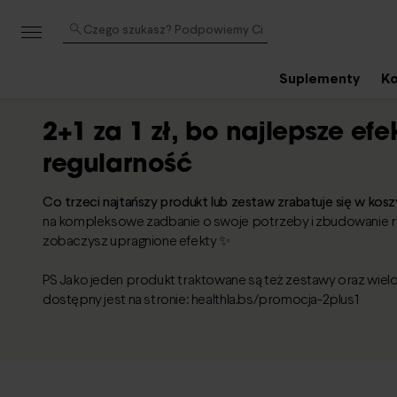
Czego szukasz? Podpowiemy Ci
Suplementy
Ko
2+1 za 1 zł, bo najlepsze ef
regularność
Co trzeci najtańszy produkt lub zestaw zrabatuje się w koszy
na kompleksowe zadbanie o swoje potrzeby i zbudowanie ry
zobaczysz upragnione efekty ✨
PS Jako jeden produkt traktowane są też zestawy oraz wielo
dostępny jest na stronie: healthla.bs/promocja-2plus1