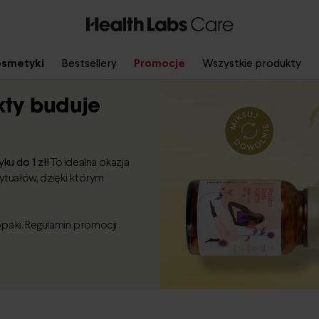
smetyki
Bestsellery
Promocje
Wszystkie produkty
ekty buduje
ku do 1 zł!
To idealna okazja
tuałów, dzięki którym
paki. Regulamin promocji