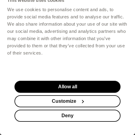
This website uses cookies
We use cookies to personalise content and ads, to
provide social media features and to analyse our traffic.
We also share information about your use of our site with
our social media, advertising and analytics partners who
may combine it with other information that you’ve
provided to them or that they’ve collected from your use
of their services.
Allow all
Customize
Deny
Suplementy
Kosmetyki
Promocje
Koszyk
Stopka serwisu