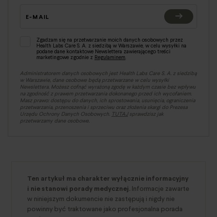
E-MAIL
Zgadzam się na przetwarzanie moich danych osobowych przez
Health Labs Care S. A. z siedzibą w Warszawie, w celu wysyłki na
podane dane kontaktowe Newslettera zawierającego treści
marketingowe zgodnie z
Regulaminem
.
Administratorem danych osobowych jest Health Labs Care S. A. z siedzibą
w Warszawie, dane osobowe będą przetwarzane w celu wysyłki
Newslettera. Możesz cofnąć wyrażoną zgodę w każdym czasie bez wpływu
na zgodność z prawem przetwarzania dokonanego przed ich wycofaniem.
Masz prawo: dostępu do danych, ich sprostowania, usunięcia, ograniczenia
przetwarzania, przenoszenia i sprzeciwu oraz złożenia skargi do Prezesa
Urzędu Ochrony Danych Osobowych.
TUTAJ
sprawdzisz jak
przetwarzamy dane osobowe.
Ten artykuł ma charakter wyłącznie informacyjny
i nie stanowi porady medycznej.
Informacje zawarte
w niniejszym dokumencie nie zastępują i nigdy nie
powinny być traktowane jako profesjonalna porada