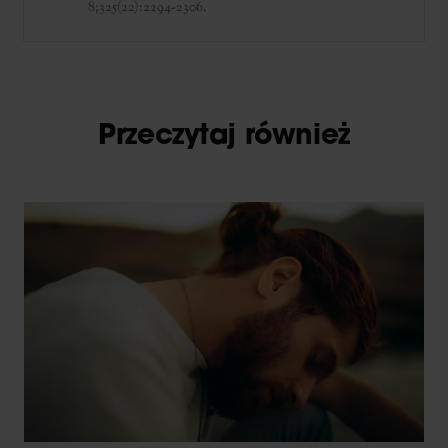
8;325(22):2294-2306.
Przeczytaj również