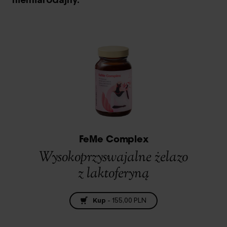
FeMe Complex
Wysokoprzyswajalne żelazo
z laktoferyną
Kup
-
155,00 PLN