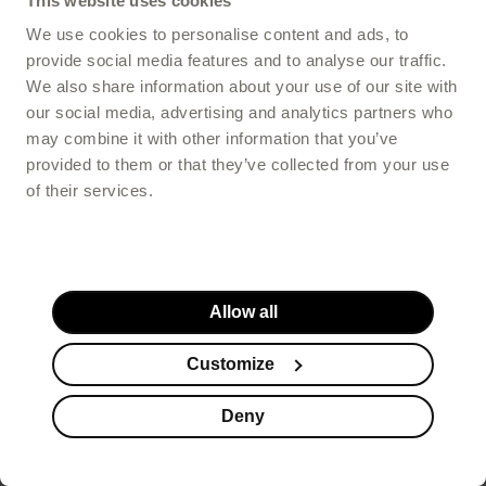
This website uses cookies
We use cookies to personalise content and ads, to
provide social media features and to analyse our traffic.
We also share information about your use of our site with
our social media, advertising and analytics partners who
may combine it with other information that you’ve
provided to them or that they’ve collected from your use
of their services.
Allow all
Customize
Deny
Suplementy
Kosmetyki
Promocje
Koszyk
Stopka serwisu