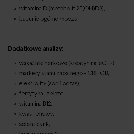
witamina D (metabolit 25(OH)D3),
badanie ogólne moczu.
Dodatkowe analizy:
wskaźniki nerkowe (kreatynina, eGFR),
markery stanu zapalnego - CRP, OB,
elektrolity (sód i potas),
ferrytyna i żelazo,
witamina B12,
kwas foliowy,
selen i cynk,